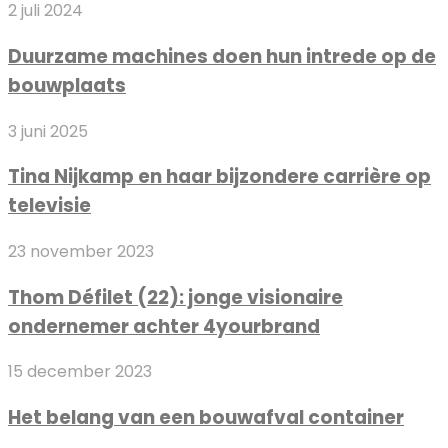
Duurzame
2 juli 2024
machines
Duurzame machines doen hun intrede op de
doen
bouwplaats
hun
intrede
Tina
3 juni 2025
op
Nijkamp
de
Tina Nijkamp en haar bijzondere carrière op
en
bouwplaats
televisie
haar
bijzondere
Thom
23 november 2023
carrière
Défilet
op
Thom Défilet (22): jonge visionaire
(22):
televisie
ondernemer achter 4yourbrand
jonge
visionaire
Het
15 december 2023
ondernemer
belang
achter
Het belang van een bouwafval container
van
4yourbrand
een