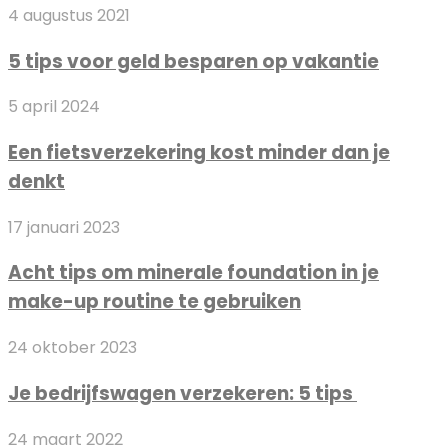
5
4 augustus 2021
bouwafval
tips
container
5 tips voor geld besparen op vakantie
voor
geld
Een
5 april 2024
besparen
fietsverzekering
op
Een fietsverzekering kost minder dan je
kost
vakantie
denkt
minder
dan
Acht
17 januari 2023
je
tips
denkt
Acht tips om minerale foundation in je
om
make-up routine te gebruiken
minerale
foundation
Je
24 oktober 2023
in
bedrijfswagen
je
Je bedrijfswagen verzekeren: 5 tips
verzekeren:
make-
5
up
Welke
24 maart 2022
tips