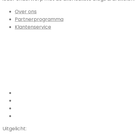
Over ons
Partnerprogramma
Klantenservice
Facebook
Pinterest
LinkedIn
Instagram
Uitgelicht: