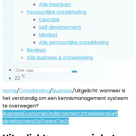
Alle bedrijven
Persoonlijke ontwikkeling
Educatie
Self development
Mindset
Alle persoonlijke ontwikkeling
Reviews
Alle business & ontwikkeling
Zoek
℃
22
naar..
Home
/
Ontwikkeling
/
Business
/
Uitgelicht: wanneer is
het verstandig om een kennismanagement systeem
te overwegen?
Business
Economie
Ondernemen
Ontwikkeling
Self
development
Software
Tech