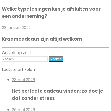
routine
type
te
Welke type leningen kun je afsluiten voor
leningen
gebruiken
een onderneming?
kun
je
Kraamcadeaus
28 januari 2022
afsluiten
zijn
voor
Kraamcadeaus zijn altijd welkom
altijd
een
welkom
onderneming?
Ga zelf op zoek:
Zoeken
naar:
Laatste artikelen
28 mei 2026
Het perfecte cadeau vinden: zo doe je
dat zonder stress
26 mei 2026