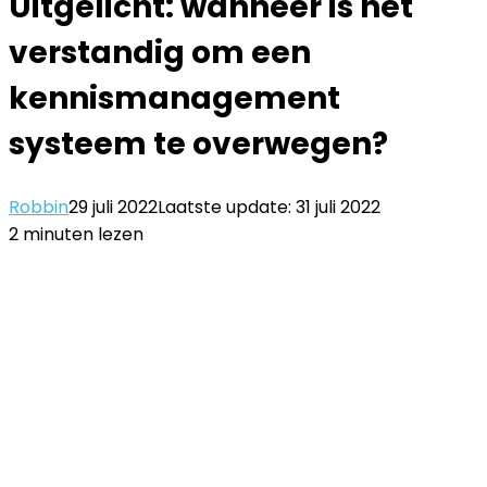
Uitgelicht: wanneer is het
verstandig om een
kennismanagement
systeem te overwegen?
Robbin
29 juli 2022
Laatste update: 31 juli 2022
2 minuten lezen
Facebook
Twitter
LinkedIn
Pinterest
WhatsApp
Delen
Printen
via
Email