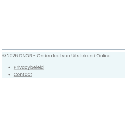
© 2026 DNOB - Onderdeel van Uitstekend Online
Privacybeleid
Contact
Back
to
top
button