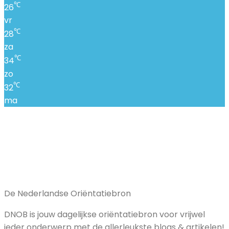
℃
26
vr
℃
28
za
℃
34
zo
℃
32
ma
De Nederlandse Oriëntatiebron
DNOB is jouw dagelijkse oriëntatiebron voor vrijwel
ieder onderwerp met de allerleukste blogs & artikelen!