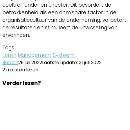
doeltreffender en directer. Dit bevordert de
betrokkenheid als een onmisbare factor in de
organisatiecultuur van de onderneming, verbetert
de resultaten en stimuleert de uitwisseling van
ervaringen.
Tags
Leren
Management
Systeem
Robbin
29 juli 2022
Laatste update: 31 juli 2022
2 minuten lezen
Facebook
Twitter
LinkedIn
Pinterest
WhatsApp
Delen
Printen
Facebook
Twitter
LinkedIn
Pinterest
WhatsApp
Delen
Printen
Verder lezen?
via
via
Email
Email