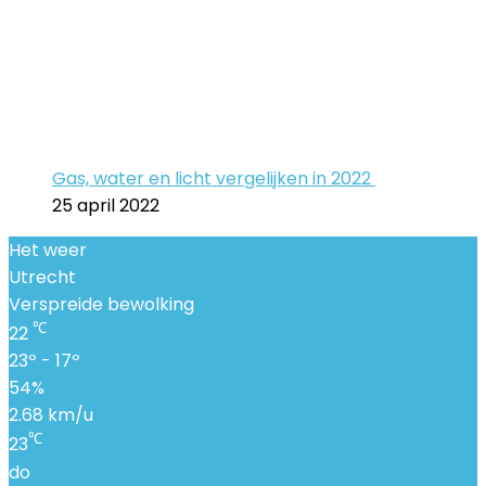
Gas, water en licht vergelijken in 2022
25 april 2022
Het weer
Utrecht
Verspreide bewolking
℃
22
23º - 17º
54%
2.68 km/u
℃
23
do