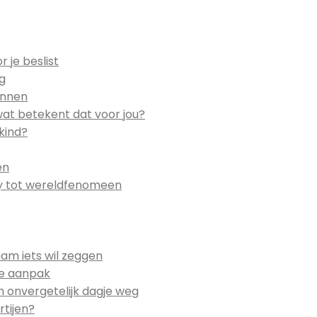
 je beslist
eg
ennen
wat betekent dat voor jou?
kind?
en
by tot wereldfenomeen
am iets wil zeggen
ste aanpak
n onvergetelijk dagje weg
rtijen?