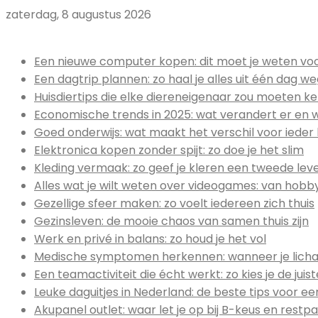
zaterdag, 8 augustus 2026
Uitgelicht:
Een nieuwe computer kopen: dit moet je weten voor
Een dagtrip plannen: zo haal je alles uit één dag w
Huisdiertips die elke diereneigenaar zou moeten k
Economische trends in 2025: wat verandert er en 
Goed onderwijs: wat maakt het verschil voor ieder 
Elektronica kopen zonder spijt: zo doe je het slim
Kleding vermaak: zo geef je kleren een tweede lev
Alles wat je wilt weten over videogames: van hob
Gezellige sfeer maken: zo voelt iedereen zich thuis
Gezinsleven: de mooie chaos van samen thuis zijn
Werk en privé in balans: zo houd je het vol
Medische symptomen herkennen: wanneer je licha
Een teamactiviteit die écht werkt: zo kies je de jui
Leuke daguitjes in Nederland: de beste tips voor ee
Akupanel outlet: waar let je op bij B-keus en restpa