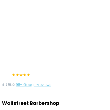
★
★
★
★
★
4.7/5.0
98+ Google-reviews
Wallstreet Barbershop