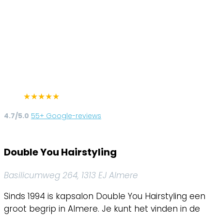
★
★
★
★
★
4.7/5.0
55+ Google-reviews
Double You Hairstyling
Basilicumweg 264, 1313 EJ Almere
Sinds 1994 is kapsalon Double You Hairstyling een
groot begrip in Almere. Je kunt het vinden in de