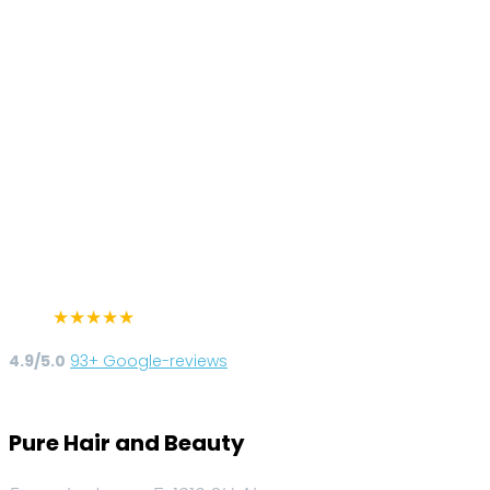
★
★
★
★
★
4.9/5.0
93+ Google-reviews
Pure Hair and Beauty