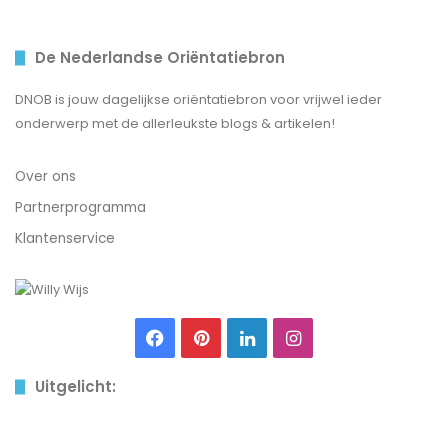
De Nederlandse Oriëntatiebron
DNOB is jouw dagelijkse oriëntatiebron voor vrijwel ieder
onderwerp met de allerleukste blogs & artikelen!
Over ons
Partnerprogramma
Klantenservice
Facebook
Pinterest
LinkedIn
Instagram
Uitgelicht:
Tips
om