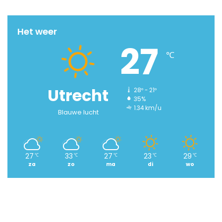
Het weer
27
℃
Utrecht
28º - 21º
35%
1.34 km/u
Blauwe lucht
27
33
27
23
29
℃
℃
℃
℃
℃
za
zo
ma
di
wo