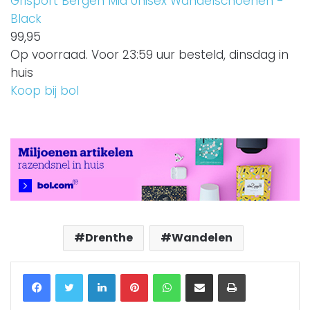
Grisport Bergen Mid Unisex Wandelschoenen -
Black
99,
95
Op voorraad. Voor 23:59 uur besteld, dinsdag in
huis
Koop bij bol
Drenthe
Wandelen
Facebook
Twitter
LinkedIn
Pinterest
WhatsApp
Delen via Email
Printen