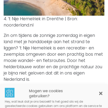
4. ’t Nije Hemelriek in Drenthe | Bron:
noorderland.nl
Zin om tijdens de zonnige zomerdag in eigen
land met je handdoekje aan het strand te
liggen? ’t Nije Hemelriek is een recreatie- en
zwemplas omgeven door een prachtig bos met
mooie wandel- en fietsroutes. Door het
helderblauwe water en de prachtige natuur zou
je bijna niet geloven dat dit in ons eigen
Nederland is.
Mogen we cookies
Bij het strand bevind zich
restaurant ’t Hemelriek
gebruiken?
waar je kunt eten of tijdens de warme dagen
Hey, wat leuk dat je ons bezoekt! Is het goed als wij de
lekker een koud drankje of ijsje kunt halen.
geselecteerde cookies gebruiken om ons platform en de service te