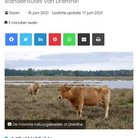
wandelroutes van Drenthe!
Daan
15 juni 2021
Laatste update: 17 juni 2021
3 minuten lezen
Facebook
Twitter
LinkedIn
Pinterest
WhatsApp
Delen via Email
Printen
De mooiste natuurgebieden in Drenthe