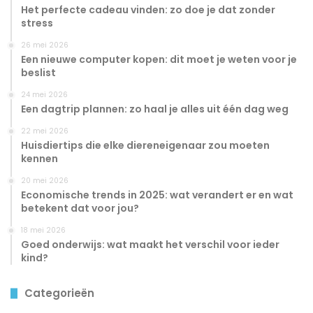
Het perfecte cadeau vinden: zo doe je dat zonder
stress
26 mei 2026
Een nieuwe computer kopen: dit moet je weten voor je
beslist
24 mei 2026
Een dagtrip plannen: zo haal je alles uit één dag weg
22 mei 2026
Huisdiertips die elke diereneigenaar zou moeten
kennen
20 mei 2026
Economische trends in 2025: wat verandert er en wat
betekent dat voor jou?
18 mei 2026
Goed onderwijs: wat maakt het verschil voor ieder
kind?
Categorieën