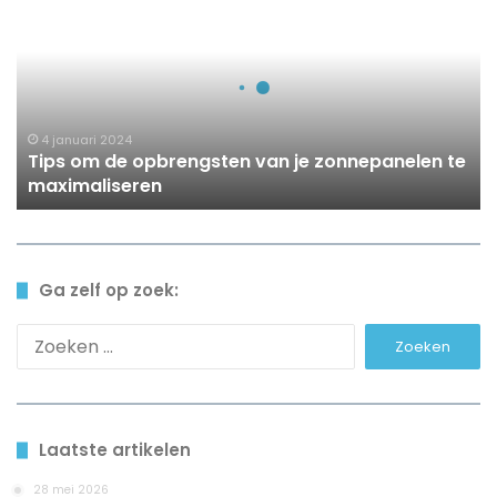
de
opbrengsten
van
je
zonnepanelen
te
4 januari 2024
Tips om de opbrengsten van je zonnepanelen te
maximaliseren
maximaliseren
Ga zelf op zoek:
Zoeken
naar:
Laatste artikelen
28 mei 2026