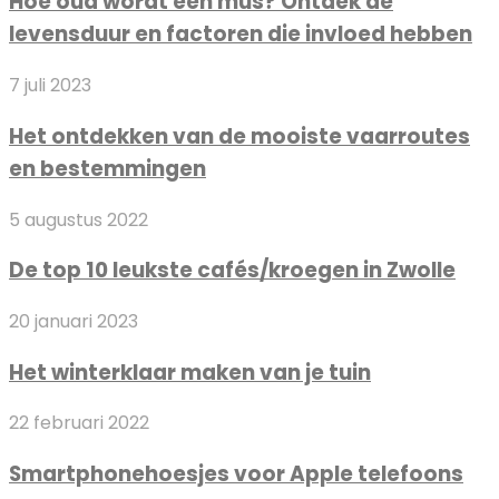
Hoe oud wordt een mus? Ontdek de
wordt
levensduur en factoren die invloed hebben
een
mus?
Het
7 juli 2023
Ontdek
ontdekken
de
Het ontdekken van de mooiste vaarroutes
van
levensduur
en bestemmingen
de
en
mooiste
factoren
De
5 augustus 2022
vaarroutes
die
top
en
invloed
De top 10 leukste cafés/kroegen in Zwolle
10
bestemmingen
hebben
leukste
Het
20 januari 2023
cafés/kroegen
winterklaar
in
Het winterklaar maken van je tuin
maken
Zwolle
van
Smartphonehoesjes
22 februari 2022
je
voor
tuin
Smartphonehoesjes voor Apple telefoons
Apple