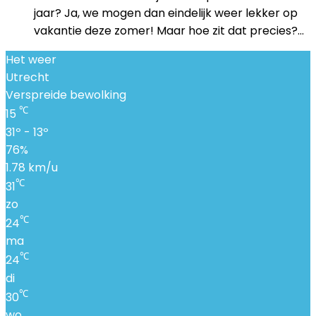
jaar? Ja, we mogen dan eindelijk weer lekker op
vakantie deze zomer! Maar hoe zit dat precies?…
Het weer
Utrecht
Verspreide bewolking
℃
15
31º - 13º
76%
1.78 km/u
℃
31
zo
℃
24
ma
℃
24
di
℃
30
wo