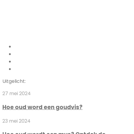
Facebook
Pinterest
LinkedIn
Instagram
Uitgelicht:
Hoe
27 mei 2024
oud
Hoe oud word een goudvis?
word
een
Hoe
23 mei 2024
goudvis?
oud