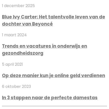
telefoons
Blue
1 december 2025
Ivy
Blue Ivy Carter: Het talentvolle leven van de
Carter:
dochter van Beyoncé
Het
talentvolle
Trends
1 maart 2024
leven
en
van
Trends en vacatures in onderwijs en
vacatures
de
gezondheidszorg
in
dochter
onderwijs
van
Op
5 april 2021
en
Beyoncé
deze
gezondheidszorg
Op deze manier kun je online geld verdienen
manier
kun
In
6 oktober 2023
je
3
online
In 3 stappen naar de perfecte damestas
stappen
geld
naar
verdienen