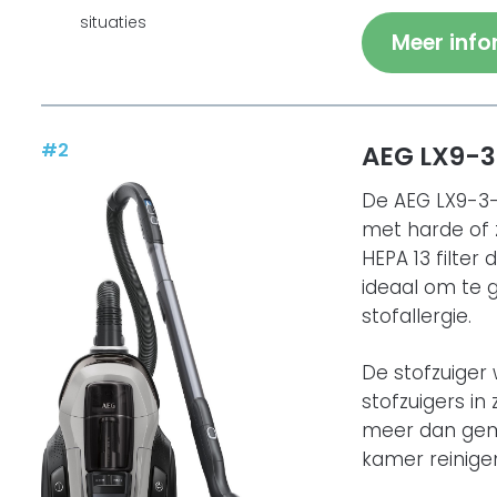
situaties
Meer info
#
2
AEG LX9-
De AEG LX9-3-M
met harde of 
HEPA 13 filter 
ideaal om te 
stofallergie.
De stofzuiger 
stofzuigers in
meer dan gema
kamer reinige