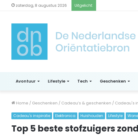
zaterdag, 8 augustus 2026
Uitgelicht:
Avontuur
Lifestyle
Tech
Geschenken
Home
/
Geschenken
/
Cadeau’s & geschenken
/
Cadeau's in
Cadeau's inspiratie
Elektronica
Huishouden
Lifestyle
Won
Top 5 beste stofzuigers zon