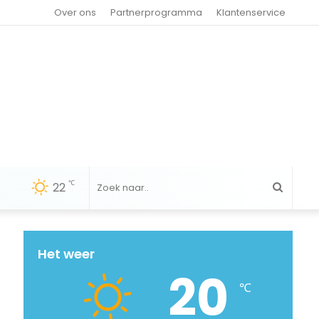
Over ons
Partnerprogramma
Klantenservice
℃
22
Zoek
naar..
Het weer
20
℃