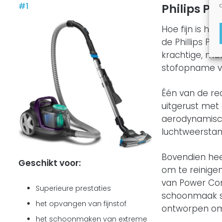
#1
Philips Po
Hoe fijn is he
de Phillips Po
krachtige, ma
stofopname v
Één van de red
uitgerust met
aerodynamisch
luchtweerstan
Bovendien heef
Geschikt voor:
om te reinigen
van Power Cont
Superieure prestaties
schoonmaak si
het opvangen van fijnstof
ontworpen om j
het schoonmaken van extreme