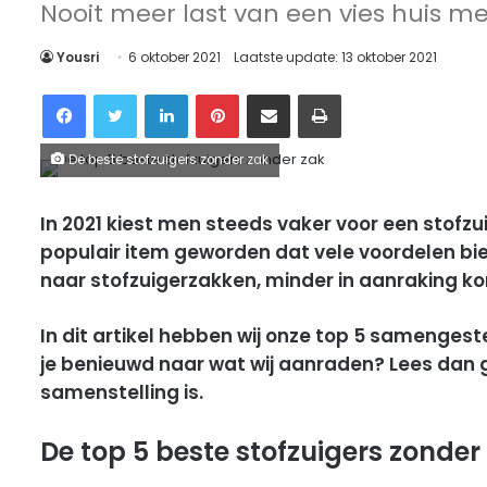
Nooit meer last van een vies huis me
Yousri
6 oktober 2021
Laatste update: 13 oktober 2021
Facebook
Twitter
LinkedIn
Pinterest
Delen via Email
Printen
De beste stofzuigers zonder zak
In 2021 kiest men steeds vaker voor een stofzui
populair item geworden dat vele voordelen bie
naar stofzuigerzakken, minder in aanraking k
In dit artikel hebben wij onze top 5 samengest
je benieuwd naar wat wij aanraden? Lees dan
samenstelling is.
De top 5 beste stofzuigers zonder