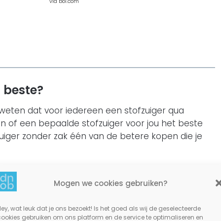
via bol.com
t beste?
eten dat voor iedereen een stofzuiger qua
 aan of een bepaalde stofzuiger voor jou het beste
uiger zonder zak één van de betere kopen die je
elicht om ervoor te zorgen dat jij een goed
Mogen we cookies gebruiken?
en van een stofzuiger zonder zak.
ey, wat leuk dat je ons bezoekt! Is het goed als wij de geselecteerde
cookies gebruiken om ons platform en de service te optimaliseren en