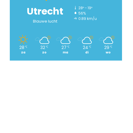
Utrecht
28º - 19º
56%
0.89 km/u
Blauwe lucht
28
32
27
24
29
℃
℃
℃
℃
℃
za
zo
ma
di
wo