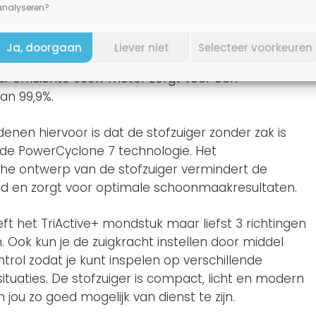
analyseren?
werPro Active FC9551/09
t als je continu geniet van een hoge zuigkracht? Met
Ja, doorgaan
Liever niet
Selecteer voorkeuren
werPro Active FC9551/09 is dat het geval! De
ar efficiënte 900w motor zorgt voor een
an 99,9%.
enen hiervoor is dat de stofzuiger zonder zak is
 de PowerCyclone 7 technologie. Het
e ontwerp van de stofzuiger vermindert de
d en zorgt voor optimale schoonmaakresultaten.
t het TriActive+ mondstuk maar liefst 3 richtingen
. Ook kun je de zuigkracht instellen door middel
rol zodat je kunt inspelen op verschillende
tuaties. De stofzuiger is compact, licht en modern
ou zo goed mogelijk van dienst te zijn.