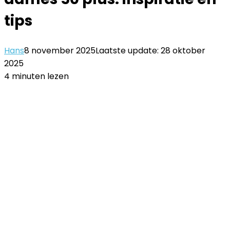
tips
Hans
8 november 2025
Laatste update: 28 oktober
2025
4 minuten lezen
Facebook
Twitter
LinkedIn
Pinterest
WhatsApp
Delen
Printen
via
Email