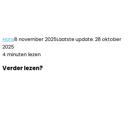
Hans
8 november 2025
Laatste update: 28 oktober
2025
4 minuten lezen
Facebook
Twitter
LinkedIn
Pinterest
WhatsApp
Delen
Printen
Facebook
Twitter
LinkedIn
Pinterest
WhatsApp
Delen
Printen
Verder lezen?
via
via
Email
Email