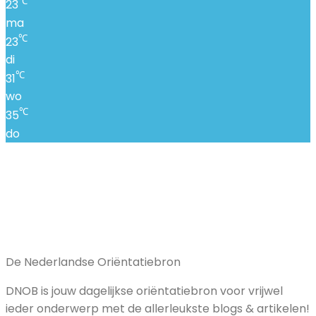
℃
23
ma
℃
23
di
℃
31
wo
℃
35
do
De Nederlandse Oriëntatiebron
DNOB is jouw dagelijkse oriëntatiebron voor vrijwel
ieder onderwerp met de allerleukste blogs & artikelen!