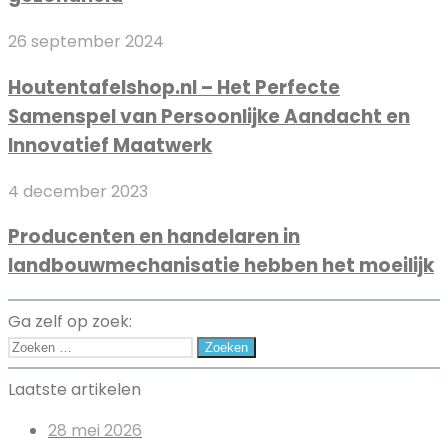
keuze
Houtentafelshop.nl
26 september 2024
is
–
voor
Houtentafelshop.nl – Het Perfecte
Het
jouw
Samenspel van Persoonlijke Aandacht en
Perfecte
gezondheid
Samenspel
Innovatief Maatwerk
van
Producenten
Persoonlijke
4 december 2023
en
Aandacht
Producenten en handelaren in
handelaren
en
landbouwmechanisatie hebben het moeilijk
in
Innovatief
landbouwmechanisatie
Maatwerk
hebben
Ga zelf op zoek:
het
Zoeken
moeilijk
naar:
Laatste artikelen
28 mei 2026