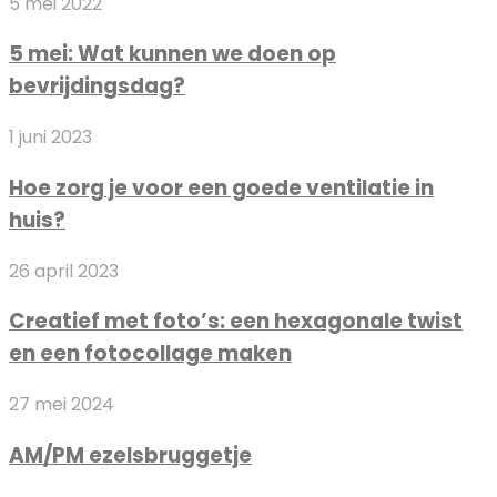
5
5 mei 2022
mei:
5 mei: Wat kunnen we doen op
Wat
bevrijdingsdag?
kunnen
we
Hoe
1 juni 2023
doen
zorg
op
Hoe zorg je voor een goede ventilatie in
je
bevrijdingsdag?
huis?
voor
een
Creatief
26 april 2023
goede
met
ventilatie
Creatief met foto’s: een hexagonale twist
foto’s:
in
en een fotocollage maken
een
huis?
hexagonale
AM/PM
27 mei 2024
twist
ezelsbruggetje
en
AM/PM ezelsbruggetje
een
fotocollage