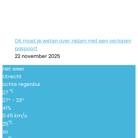
Dit moet je weten over reizen met een verlopen
paspoort
22 november 2025
Het weer
Utrecht
Lichte regenbui
℃
27
27º - 23º
41%
0.45 km/u
℃
25
zo