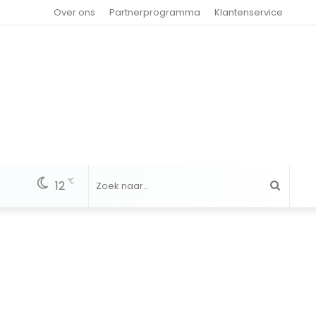
Over ons
Partnerprogramma
Klantenservice
℃
12
Zoek
naar..