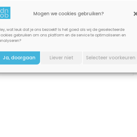
Mogen we cookies gebruiken?
Telefoonnummer:
nl
0592 260 940
ey, wat leuk dat je ons bezoekt! Is het goed als wij de geselecteerde
cookies gebruiken om ons platform en de service te optimaliseren en
analyseren?
Ja, doorgaan
Liever niet
Selecteer voorkeuren