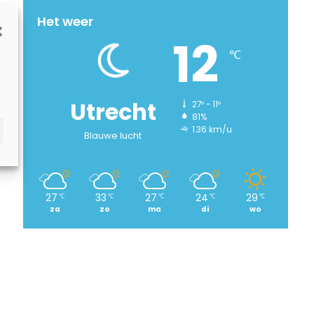
Het weer
12
℃
Utrecht
27º - 11º
81%
1.36 km/u
Blauwe lucht
27
33
27
24
29
℃
℃
℃
℃
℃
za
zo
ma
di
wo