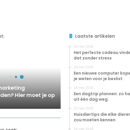
ht:
Laatste artikelen
28 mei 2026
Het perfecte cadeau vinde
dat zonder stress
26 mei 2026
Een nieuwe computer kope
je weten voor je beslist
marketing
24 mei 2026
Een dagtrip plannen: zo haa
den? Hier moet je op
uit één dag weg
22 mei 2026
Huisdiertips die elke dier
zou moeten kennen
op zoek:
20 mei 2026