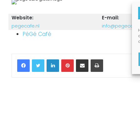
Website:
E-mail:
pegecafe.nl
info@pegecafe.
H
PéGé Café
Facebook
Twitter
LinkedIn
Pinterest
Delen via Email
Printen