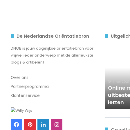
De Nederlandse Oriëntatiebron
Uitgelic
Online
DNOB is jouw dagelijkse oriëntatiebron voor
marketing
vrijwel ieder onderwerp met de allerleukste
uitbesteden?
blogs & artikelen!
Hier
moet
Over ons
je
11 mei 2021
op
Partnerprogramma
Online 
letten
uitbeste
Klantenservice
letten
Facebook
Pinterest
LinkedIn
Instagram
Ga zelf 