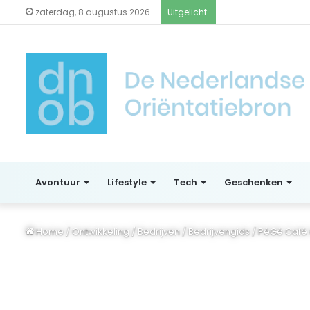
zaterdag, 8 augustus 2026
Uitgelicht:
Avontuur
Lifestyle
Tech
Geschenken
Home
/
Ontwikkeling
/
Bedrijven
/
Bedrijvengids
/
PéGé Café 