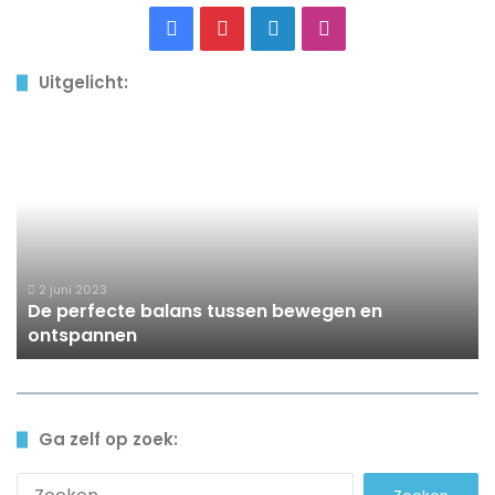
Facebook
Pinterest
LinkedIn
Instagram
Uitgelicht:
De
perfecte
balans
tussen
bewegen
en
ontspannen
2 juni 2023
De perfecte balans tussen bewegen en
ontspannen
Ga zelf op zoek:
Zoeken