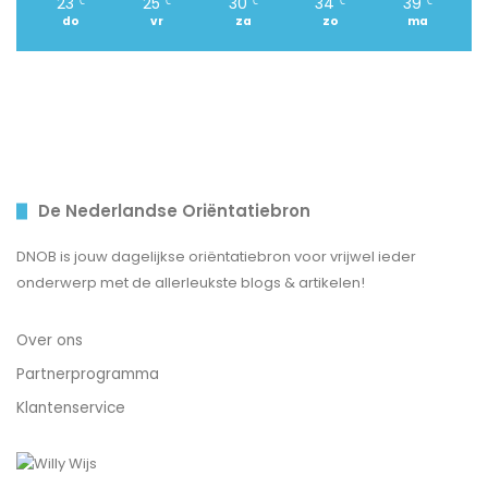
23
25
30
34
39
℃
℃
℃
℃
℃
do
vr
za
zo
ma
De Nederlandse Oriëntatiebron
DNOB is jouw dagelijkse oriëntatiebron voor vrijwel ieder
onderwerp met de allerleukste blogs & artikelen!
Over ons
Partnerprogramma
Klantenservice