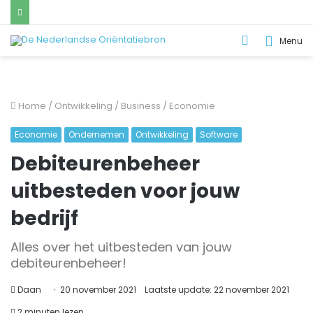
Zoek
Menu
naar..
Home
/
Ontwikkeling
/
Business
/
Economie
Economie
Ondernemen
Ontwikkeling
Software
Debiteurenbeheer
uitbesteden voor jouw
bedrijf
Alles over het uitbesteden van jouw
debiteurenbeheer!
Daan
20 november 2021
Laatste update: 22 november 2021
2 minuten lezen