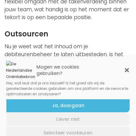
flexibel omgaan met de takenverdeling binnen
jouw team, wat handig is op het moment dat er
tekort is op een bepaalde positie.
Outsourcen
Nu je weet wat het inhoud om je
debiteurenbeheer te laten uitbesteden, is het
handig dat je op zoek gaat naar een aantal
Mogen we cookies
bedrijven
die dat voor je uit handen zouden
gebruiken?
kunnen nemen. Op internet staan er genoeg
Hey, wat leuk dat je ons bezoekt! Is het goed als wij de
bedrijven klaar om je te helpen bij het
geselecteerde cookies gebruiken om ons platform en de service te
debiteuren proces binnen jouw bedrijf. Neem
optimaliseren en analyseren?
bijvoorbeeld
The Blue Factor.
Dat is een bedrijf
Ja, doorgaan
waar je zou kunnen kijken omtrent het laten
uitbesteden van jouw debiteurenbeheer. Hoe
Liever niet
dan ook, de bedrijven en hulptroepen zijn er, de
keus is aan jou om te bepalen wat het best voor
Selecteer voorkeuren