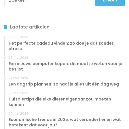
naar:
Laatste artikelen
28 mei 2026
Het perfecte cadeau vinden: zo doe je dat zonder
stress
26 mei 2026
Een nieuwe computer kopen: dit moet je weten voor je
beslist
24 mei 2026
Een dagtrip plannen: zo haal je alles uit één dag weg
22 mei 2026
Huisdiertips die elke diereneigenaar zou moeten
kennen
20 mei 2026
Economische trends in 2025: wat verandert er en wat
betekent dat voor jou?