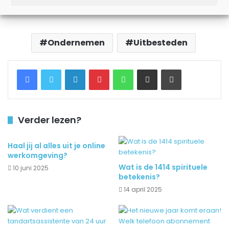
jou en jouw bedrijf werkt.
Ondernemen
Uitbesteden
Facebook
Twitter
LinkedIn
Pinterest
WhatsApp
Delen via Email
Printen
Verder lezen?
Haal jij al alles uit je online
werkomgeving?
Wat is de 1414 spirituele
10 juni 2025
betekenis?
14 april 2025