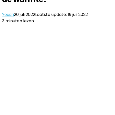
Yousri
20 juli 2022
Laatste update: 19 juli 2022
3 minuten lezen
Facebook
Twitter
LinkedIn
Pinterest
WhatsApp
Delen
Printen
via
Email