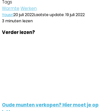
Tags
Warmte
Werken
Yousri
20 juli 2022
Laatste update: 19 juli 2022
3 minuten lezen
Facebook
Twitter
LinkedIn
Pinterest
WhatsApp
Delen
Printen
Facebook
Twitter
LinkedIn
Pinterest
WhatsApp
Delen
Printen
Verder lezen?
via
via
Email
Email
Oude munten verkopen? Hier moet je op