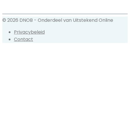
© 2026 DNOB - Onderdeel van Uitstekend Online
Privacybeleid
Contact
Back
to
top
button