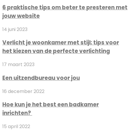
praktische
voordelen
6 praktische tips om beter te presteren met
tips
en
jouw website
om
nadelen
beter
ontleed
Verlicht
14 juni 2023
te
je
presteren
Verlicht je woonkamer met stijl: tips voor
woonkamer
met
het kiezen van de perfecte verlichting
met
jouw
stijl:
website
Een
17 maart 2023
tips
uitzendbureau
voor
Een uitzendbureau voor jou
voor
het
jou
kiezen
Hoe
16 december 2022
van
kun
de
Hoe kun je het best een badkamer
je
perfecte
inrichten?
het
verlichting
best
Wanneer
15 april 2022
een