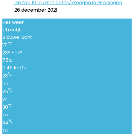
De top 10 leukste cafés/kroegen in Groningen
26 december 2021
Het weer
Utrecht
Blauwe lucht
℃
17
23º - 17º
75%
0.45 km/u
℃
23
do
℃
25
vr
℃
30
za
℃
34
zo