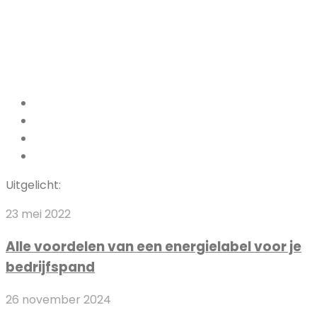
Facebook
Pinterest
LinkedIn
Instagram
Uitgelicht:
Alle
23 mei 2022
voordelen
Alle voordelen van een energielabel voor je
van
bedrijfspand
een
energielabel
6
26 november 2024
voor
Manieren