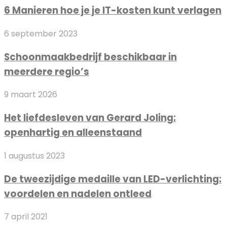
je
6 Manieren hoe je je IT-kosten kunt verlagen
hoe
bedrijfspand
je
Schoonmaakbedrijf
6 september 2023
je
beschikbaar
IT-
Schoonmaakbedrijf beschikbaar in
in
kosten
meerdere regio’s
meerdere
kunt
regio’s
verlagen
Het
9 maart 2026
liefdesleven
Het liefdesleven van Gerard Joling:
van
openhartig en alleenstaand
Gerard
Joling:
De
1 augustus 2023
openhartig
tweezijdige
en
De tweezijdige medaille van LED-verlichting:
medaille
alleenstaand
voordelen en nadelen ontleed
van
LED-
6
7 april 2021
verlichting: