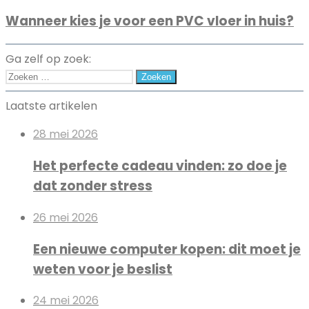
kies
badkamer
Wanneer kies je voor een PVC vloer in huis?
je
inrichten?
voor
een
Ga zelf op zoek:
PVC
Zoeken
vloer
naar:
Laatste artikelen
in
huis?
28 mei 2026
Het perfecte cadeau vinden: zo doe je
dat zonder stress
26 mei 2026
Een nieuwe computer kopen: dit moet je
weten voor je beslist
24 mei 2026