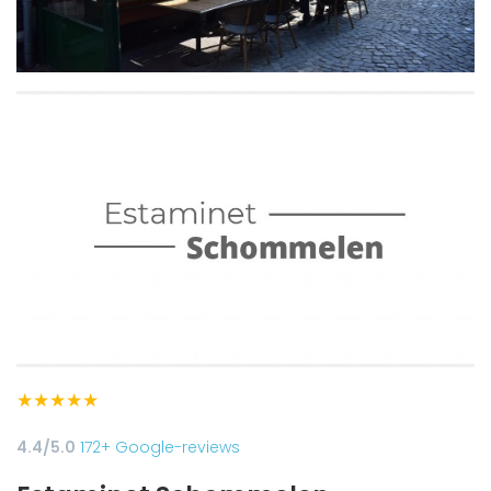
★
★
★
★
★
4.4/5.0
172+ Google-reviews