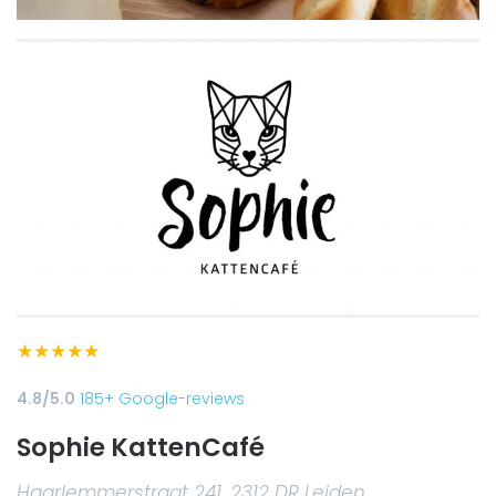
★
★
★
★
★
4.8/5.0
185+ Google-reviews
Sophie KattenCafé
Haarlemmerstraat 241, 2312 DR Leiden