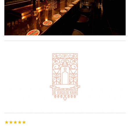
★
★
★
★
★