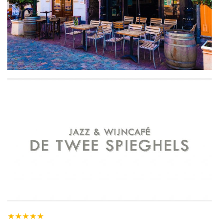
★
★
★
★
★