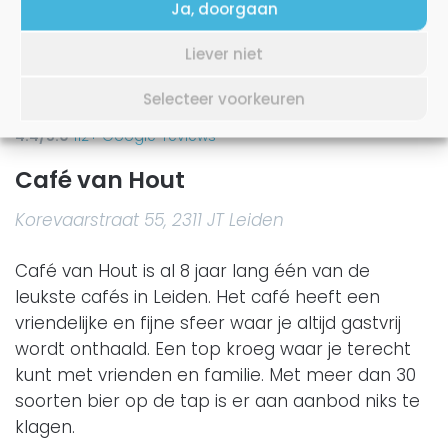
Ja, doorgaan
Liever niet
★
★
★
★
★
Selecteer voorkeuren
4.4/5.0
112+ Google-reviews
Café van Hout
Korevaarstraat 55, 2311 JT Leiden
Café van Hout is al 8 jaar lang één van de
leukste cafés in Leiden. Het café heeft een
vriendelijke en fijne sfeer waar je altijd gastvrij
wordt onthaald. Een top kroeg waar je terecht
kunt met vrienden en familie. Met meer dan 30
soorten bier op de tap is er aan aanbod niks te
klagen.