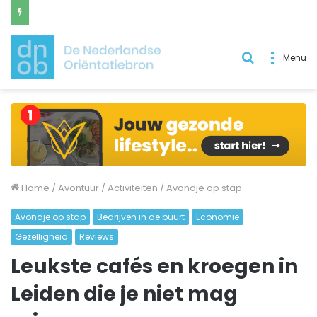
Zoek
Menu
naar..
Home
/
Avontuur
/
Activiteiten
/
Avondje op stap
Avondje op stap
Bedrijven in de buurt
Economie
Gezelligheid
Reviews
Leukste cafés en kroegen in
Leiden die je niet mag