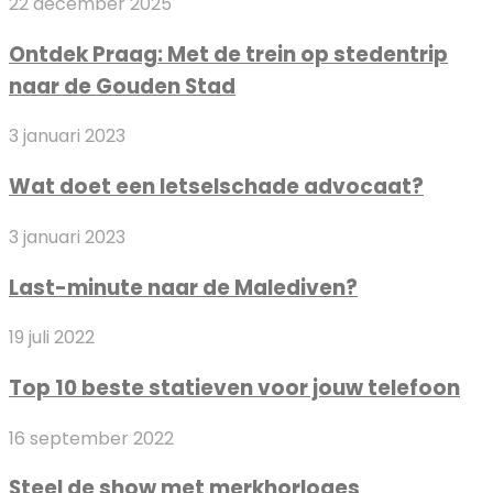
Ontdek
22 december 2025
uur
Praag:
in
Ontdek Praag: Met de trein op stedentrip
Met
de
naar de Gouden Stad
de
Nederlandse
trein
economie
Wat
3 januari 2023
op
doet
stedentrip
Wat doet een letselschade advocaat?
een
naar
letselschade
de
Last-
3 januari 2023
advocaat?
Gouden
minute
Stad
Last-minute naar de Malediven?
naar
de
Top
19 juli 2022
Malediven?
10
Top 10 beste statieven voor jouw telefoon
beste
statieven
Steel
16 september 2022
voor
de
jouw
Steel de show met merkhorloges
show