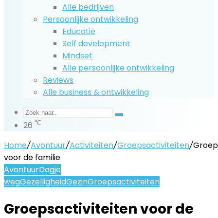
Alle bedrijven
Persoonlijke ontwikkeling
Educatie
Self development
Mindset
Alle persoonlijke ontwikkeling
Reviews
Alle business & ontwikkeling
Zoek
℃
26
naar..
Home
/
Avontuur
/
Activiteiten
/
Groepsactiviteiten
/
Groeps
voor de familie
Avontuur
Dagje
weg
Gezelligheid
Gezin
Groepsactiviteiten
Groepsactiviteiten voor de