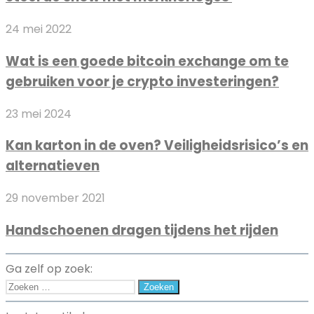
telefoon
met
Wat
24 mei 2022
merkhorloges
is
Wat is een goede bitcoin exchange om te
een
gebruiken voor je crypto investeringen?
goede
bitcoin
Kan
23 mei 2024
exchange
karton
om
Kan karton in de oven? Veiligheidsrisico’s en
in
te
alternatieven
de
gebruiken
oven?
voor
Handschoenen
29 november 2021
Veiligheidsrisico’s
je
dragen
en
crypto
Handschoenen dragen tijdens het rijden
tijdens
alternatieven
investeringen?
het
rijden
Ga zelf op zoek:
Zoeken
naar: