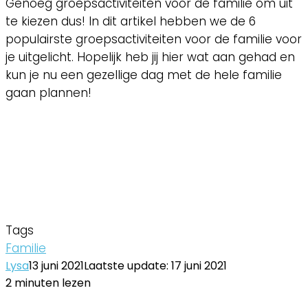
Genoeg groepsactiviteiten voor de familie om uit
te kiezen dus! In dit artikel hebben we de 6
populairste groepsactiviteiten voor de familie voor
je uitgelicht. Hopelijk heb jij hier wat aan gehad en
kun je nu een gezellige dag met de hele familie
gaan plannen!
Tags
Familie
Lysa
13 juni 2021
Laatste update: 17 juni 2021
2 minuten lezen
Facebook
Twitter
LinkedIn
Pinterest
WhatsApp
Delen
Printen
Facebook
Twitter
LinkedIn
Pinterest
WhatsApp
Delen
Printen