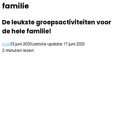
familie
De leukste groepsactiviteiten voor
de hele familie!
Lysa
13 juni 2021
Laatste update: 17 juni 2021
2 minuten lezen
Facebook
Twitter
LinkedIn
Pinterest
WhatsApp
Delen
Printen
via
Email