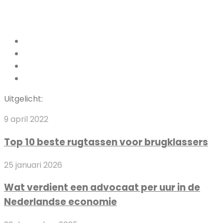
Facebook
Pinterest
LinkedIn
Instagram
Uitgelicht:
Top
9 april 2022
10
Top 10 beste rugtassen voor brugklassers
beste
rugtassen
Wat
25 januari 2026
voor
verdient
brugklassers
Wat verdient een advocaat per uur in de
een
Nederlandse economie
advocaat
per