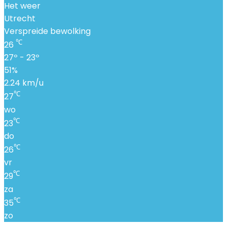
Het weer
Utrecht
Verspreide bewolking
℃
26
27º - 23º
51%
2.24 km/u
℃
27
wo
℃
23
do
℃
26
vr
℃
29
za
℃
35
zo