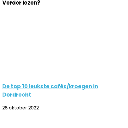
Verder lezen?
via
via
Email
Email
De top 10 leukste cafés/kroegen in
Dordrecht
28 oktober 2022