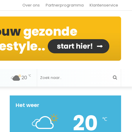
Over ons
Partnerprogramma
Klantenservice
℃
20
Zoek
naar..
Het weer
20
℃