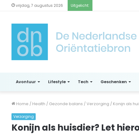
vrijdag, 7 augustus 2026
Uitgelicht:
Avontuur
Lifestyle
Tech
Geschenken
Home
/
Health
/
Gezonde balans
/
Verzorging
/
Konijn als hu
Verzorging
Konijn als huisdier? Let hie