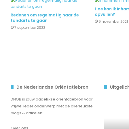
Hoe kan ik inha
opvullen?
Redenen om regelmatig naar de
tandarts te gaan
9 november 2021
7 september 2022
De Nederlandse Oriëntatiebron
Uitgelic
Saïda
DNOB is jouw dagelijkse oriëntatiebron voor
Maggé
vrijwel ieder onderwerp met de allerleukste
en
blogs & artikelen!
haar
ouders:
Over ons
de