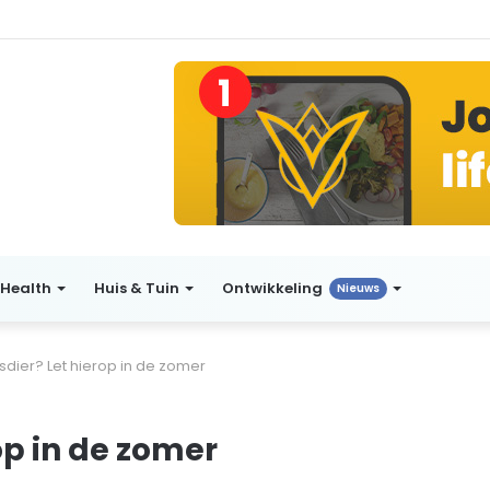
Health
Huis & Tuin
Ontwikkeling
Nieuws
isdier? Let hierop in de zomer
rop in de zomer