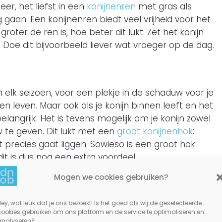
neer, het liefst in een
konijnenren
met gras als
g gaan. Een konijnenren biedt veel vrijheid voor het
oter de ren is, hoe beter dit lukt. Zet het konijn
. Doe dit bijvoorbeeld liever wat vroeger op de dag.
in elk seizoen, voor een plekje in de schaduw voor je
en leven. Maar ook als je konijn binnen leeft en het
elangrijk. Het is tevens mogelijk om je konijn zowel
w te geven. Dit lukt met een
groot konijnenhok
:
t precies gaat liggen. Sowieso is een groot hok
it is dus nog een extra voordeel.
Mogen we cookies gebruiken?
ey, wat leuk dat je ons bezoekt! Is het goed als wij de geselecteerde
zorgen voor je konijn. Het plekje in de schaduw
cookies gebruiken om ons platform en de service te optimaliseren en
niet voldoende. Er zijn speciale koelelementen die
analyseren?