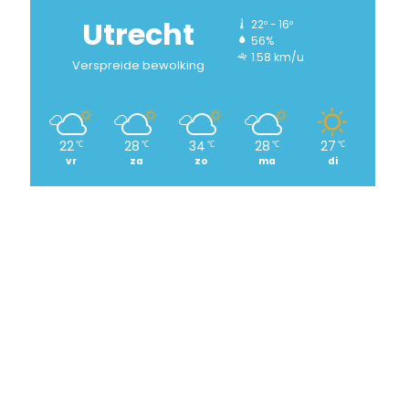
Utrecht
22º - 16º
56%
1.58 km/u
Verspreide bewolking
22
28
34
28
27
℃
℃
℃
℃
℃
vr
za
zo
ma
di