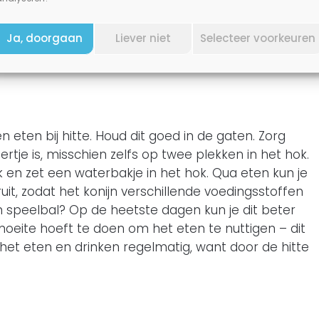
et konijnenhok plaatsen. Of gebruik een koelmat: dit
el op dat het konijn hier niet aan gaat knagen, of
Ja, doorgaan
Liever niet
Selecteer voorkeuren
 konijn kan op of tegen het koelelement liggen,
 en eten bij hitte. Houd dit goed in de gaten. Zorg
tje is, misschien zelfs op twee plekken in het hok.
 en zet een waterbakje in het hok. Qua eten kun je
uit, zodat het konijn verschillende voedingsstoffen
en speelbal? Op de heetste dagen kun je dit beter
 moeite hoeft te doen om het eten te nuttigen – dit
het eten en drinken regelmatig, want door de hitte