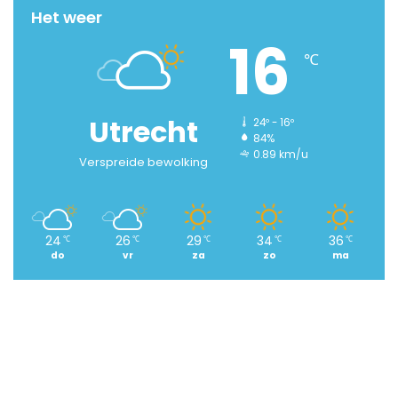
Het weer
16
℃
Utrecht
24º - 16º
84%
0.89 km/u
Verspreide bewolking
24
26
29
34
36
℃
℃
℃
℃
℃
do
vr
za
zo
ma