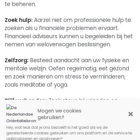
te beheren.
Zoek hulp:
Aarzel niet om professionele hulp te
zoeken als u financiële problemen ervaart.
Financieel adviseurs kunnen u begeleiden bij het
nemen van weloverwogen beslissingen.
Zelfzorg:
Besteed aandacht aan uw fysieke en
mentale welzijn. Oefen regelmatig, eet gezond
en zoek manieren om stress te verminderen,
zoals meditatie of yoga.
Blijf verbonden:
Zoek steun bij vrienden en
familie. Praat openlijk over uw financiële situatie
Mogen we cookies
en deel uw zorgen met dierbaren.
gebruiken?
Hey, wat leuk dat je ons bezoekt! Is het goed als wij de
Realistische doelen:
Stel haalbare financiële
geselecteerde cookies gebruiken om ons platform en de service te
optimaliseren en analyseren?