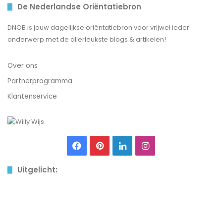
De Nederlandse Oriëntatiebron
DNOB is jouw dagelijkse oriëntatiebron voor vrijwel ieder
onderwerp met de allerleukste blogs & artikelen!
Over ons
Partnerprogramma
Klantenservice
Facebook
Pinterest
LinkedIn
Instagram
Uitgelicht:
Hoe
oud
word
een