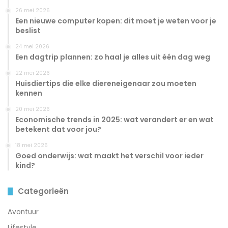
26 mei 2026
Een nieuwe computer kopen: dit moet je weten voor je
beslist
24 mei 2026
Een dagtrip plannen: zo haal je alles uit één dag weg
22 mei 2026
Huisdiertips die elke diereneigenaar zou moeten
kennen
20 mei 2026
Economische trends in 2025: wat verandert er en wat
betekent dat voor jou?
18 mei 2026
Goed onderwijs: wat maakt het verschil voor ieder
kind?
Categorieën
Avontuur
Lifestyle