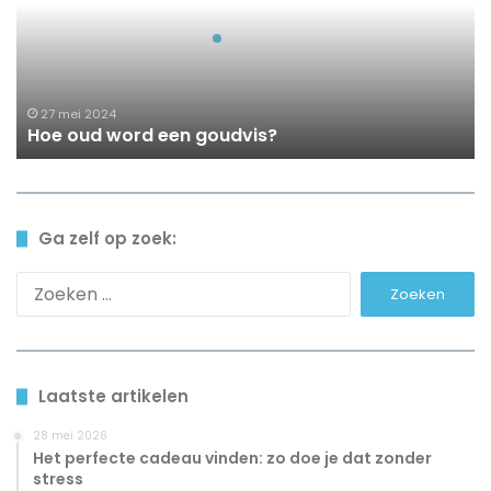
goudvis?
27 mei 2024
Hoe oud word een goudvis?
Ga zelf op zoek:
Zoeken
naar:
Laatste artikelen
28 mei 2026
Het perfecte cadeau vinden: zo doe je dat zonder
stress