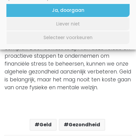
doelen en werk gestaag aan het bereiken ervan.
Het behalen van kleine mijlpalen kan uw gevoel
Ja, doorgaan
van controle vergroten.
Liever niet
De relatie tussen financiële stress en
Selecteer voorkeuren
gezondheidsproblemen is diepgaand en
complex. Door bewust te zijn van deze relatie en
proactieve stappen te ondernemen om
financiële stress te beheersen, kunnen we onze
algehele gezondheid aanzienlijk verbeteren. Geld
is belangrijk, maar het mag nooit ten koste gaan
van onze fysieke en mentale welzijn.
Geld
Gezondheid