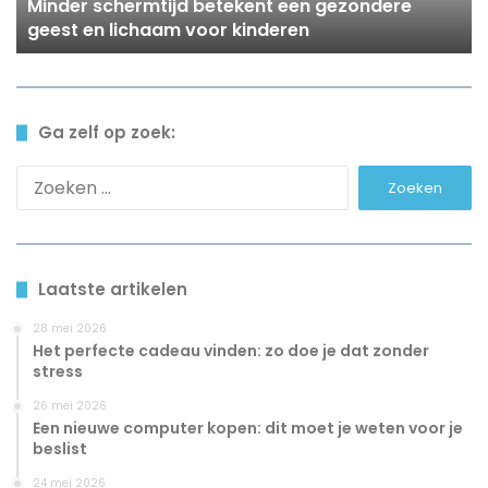
Minder schermtijd betekent een gezondere
voor
geest en lichaam voor kinderen
kinderen
Ga zelf op zoek:
Zoeken
naar:
Laatste artikelen
28 mei 2026
Het perfecte cadeau vinden: zo doe je dat zonder
stress
26 mei 2026
Een nieuwe computer kopen: dit moet je weten voor je
beslist
24 mei 2026