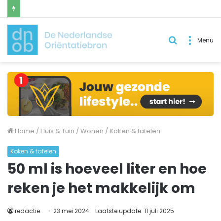
Zoek
Menu
naar..
Home
/
Huis & Tuin
/
Wonen
/
Koken & tafelen
Koken & tafelen
50 ml is hoeveel liter en hoe
reken je het makkelijk om
redactie
23 mei 2024
Laatste update: 11 juli 2025