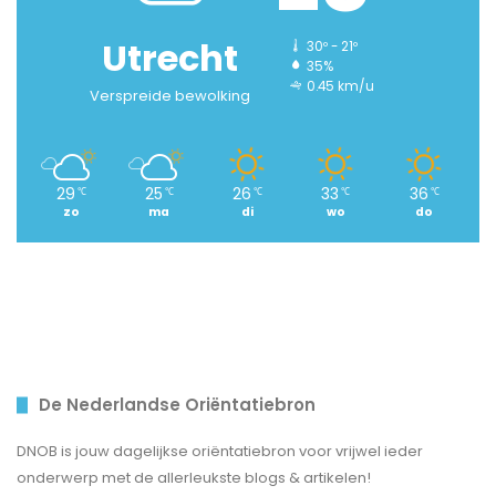
Utrecht
30º - 21º
35%
0.45 km/u
Verspreide bewolking
29
25
26
33
36
℃
℃
℃
℃
℃
zo
ma
di
wo
do
De Nederlandse Oriëntatiebron
DNOB is jouw dagelijkse oriëntatiebron voor vrijwel ieder
onderwerp met de allerleukste blogs & artikelen!