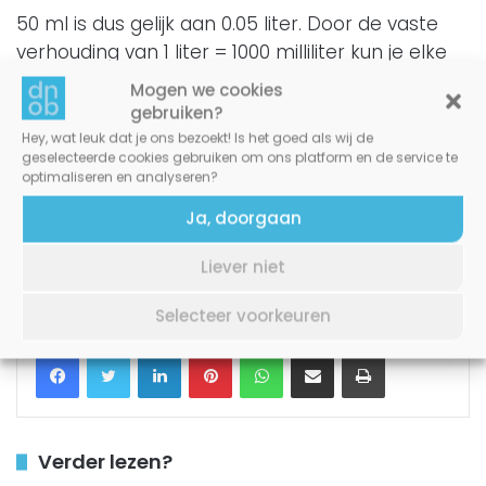
50 ml is dus gelijk aan 0.05 liter. Door de vaste
verhouding van 1 liter = 1000 milliliter kun je elke
hoeveelheid snel omrekenen. Of je nu in de
Mogen we cookies
keuken staat of gewoon iets wilt weten voor
gebruiken?
school of werk, met deze uitleg weet je precies
Hey, wat leuk dat je ons bezoekt! Is het goed als wij de
geselecteerde cookies gebruiken om ons platform en de service te
hoe het zit.
optimaliseren en analyseren?
Ja, doorgaan
Liever niet
liters
milliliters
Selecteer voorkeuren
Facebook
Twitter
LinkedIn
Pinterest
WhatsApp
Delen via Email
Printen
Verder lezen?