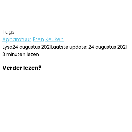
Tags
Apparatuur
Eten
Keuken
Lysa
24 augustus 2021
Laatste update: 24 augustus 2021
3 minuten lezen
Facebook
Twitter
LinkedIn
Pinterest
WhatsApp
Delen
Printen
Facebook
Twitter
LinkedIn
Pinterest
WhatsApp
Delen
Printen
Verder lezen?
via
via
Email
Email