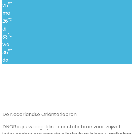
℃
25
ma
℃
26
di
℃
33
wo
℃
36
do
De Nederlandse Oriëntatiebron
DNOB is jouw dagelijkse oriëntatiebron voor vrijwel