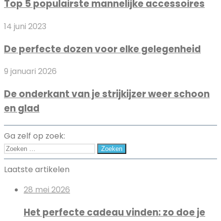
Top 5 populairste mannelijke accessoires
populairste
en
mannelijke
schoon
De
14 juni 2023
accessoires
perfecte
De perfecte dozen voor elke gelegenheid
dozen
voor
De
9 januari 2026
elke
onderkant
gelegenheid
De onderkant van je strijkijzer weer schoon
van
en glad
je
strijkijzer
weer
Ga zelf op zoek:
schoon
Zoeken
en
naar:
Laatste artikelen
glad
28 mei 2026
Het perfecte cadeau vinden: zo doe je