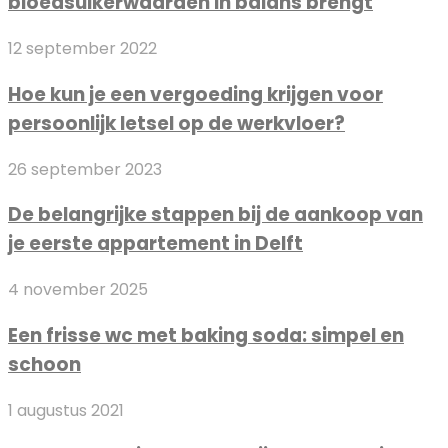
bloedsuikerwaarden in balans brengt
dieet
mentale
je
gezondheid
Hoe
12 september 2022
bloedsuikerwaarden
beïnvloedt
kun
in
Hoe kun je een vergoeding krijgen voor
je
balans
persoonlijk letsel op de werkvloer?
een
brengt
vergoeding
De
26 september 2023
krijgen
belangrijke
voor
De belangrijke stappen bij de aankoop van
stappen
persoonlijk
je eerste appartement in Delft
bij
letsel
de
op
Een
4 november 2025
aankoop
de
frisse
van
werkvloer?
Een frisse wc met baking soda: simpel en
wc
je
schoon
met
eerste
baking
appartement
Top
1 augustus 2021
soda:
in
5
simpel
Delft