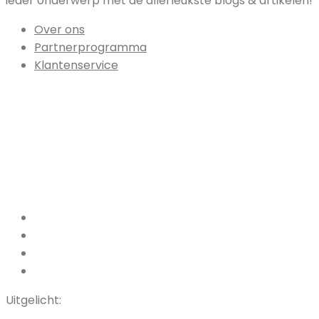
ieder onderwerp met de allerleukste blogs & artikelen!
Over ons
Partnerprogramma
Klantenservice
Facebook
Pinterest
LinkedIn
Instagram
Uitgelicht: