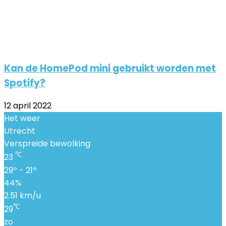
Kan de HomePod mini gebruikt worden met
Spotify?
12 april 2022
Het weer
Utrecht
Verspreide bewolking
℃
23
29º - 21º
44%
2.51 km/u
℃
29
zo