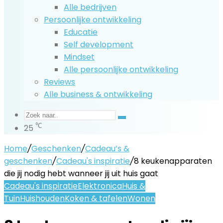
Alle bedrijven
Persoonlijke ontwikkeling
Educatie
Self development
Mindset
Alle persoonlijke ontwikkeling
Reviews
Alle business & ontwikkeling
Zoek
℃
25
naar..
Home
/
Geschenken
/
Cadeau’s &
geschenken
/
Cadeau's inspiratie
/
8 keukenapparaten
die jij nodig hebt wanneer jij uit huis gaat
Cadeau's inspiratie
Elektronica
Huis &
Tuin
Huishouden
Koken & tafelen
Wonen