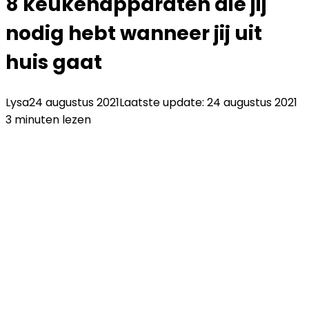
8 keukenapparaten die jij
nodig hebt wanneer jij uit
huis gaat
Lysa
24 augustus 2021
Laatste update: 24 augustus 2021
3 minuten lezen
Facebook
Twitter
LinkedIn
Pinterest
WhatsApp
Delen
Printen
via
Email