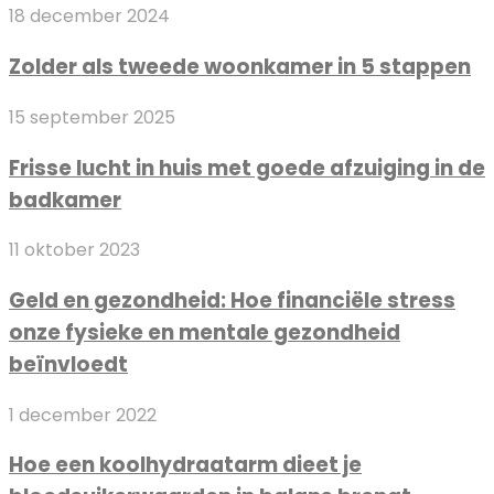
Zolder
18 december 2024
als
Zolder als tweede woonkamer in 5 stappen
tweede
woonkamer
Frisse
15 september 2025
in
lucht
5
Frisse lucht in huis met goede afzuiging in de
in
stappen
badkamer
huis
met
Geld
11 oktober 2023
goede
en
afzuiging
Geld en gezondheid: Hoe financiële stress
gezondheid:
in
onze fysieke en mentale gezondheid
Hoe
de
financiële
beïnvloedt
badkamer
stress
Hoe
onze
1 december 2022
een
fysieke
Hoe een koolhydraatarm dieet je
koolhydraatarm
en