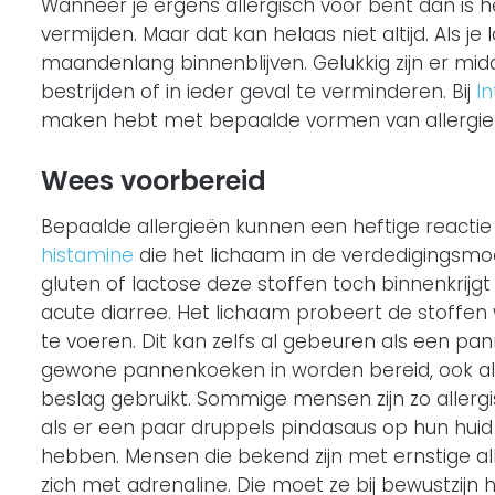
Wanneer je ergens allergisch voor bent dan is het
vermijden. Maar dat kan helaas niet altijd. Als je 
maandenlang binnenblijven. Gelukkig zijn er mi
bestrijden of in ieder geval te verminderen. Bij
I
maken hebt met bepaalde vormen van allergie o
Wees voorbereid
Bepaalde allergieën kunnen een heftige reacti
histamine
die het lichaam in de verdedigingsmodu
gluten of lactose deze stoffen toch binnenkrijgt 
acute diarree. Het lichaam probeert de stoffen
te voeren. Dit kan zelfs al gebeuren als een 
gewone pannenkoeken in worden bereid, ook al
beslag gebruikt. Sommige mensen zijn zo allergi
als er een paar druppels pindasaus op hun huid
hebben. Mensen die bekend zijn met ernstige al
zich met adrenaline. Die moet ze bij bewustzij