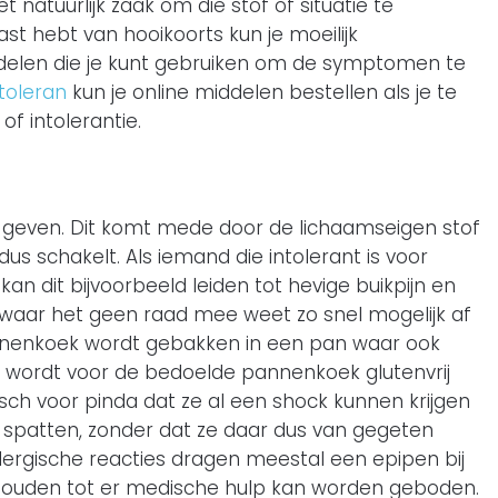
 natuurlijk zaak om die stof of situatie te
last hebt van hooikoorts kun je moeilijk
ddelen die je kunt gebruiken om de symptomen te
ntoleran
kun je online middelen bestellen als je te
f intolerantie.
e geven. Dit komt mede door de lichaamseigen stof
s schakelt. Als iemand die intolerant is voor
kan dit bijvoorbeeld leiden tot hevige buikpijn en
 waar het geen raad mee weet zo snel mogelijk af
pannenkoek wordt gebakken in een pan waar ook
 wordt voor de bedoelde pannenkoek glutenvrij
sch voor pinda dat ze al een shock kunnen krijgen
 spatten, zonder dat ze daar dus van gegeten
lergische reacties dragen meestal een epipen bij
n houden tot er medische hulp kan worden geboden.