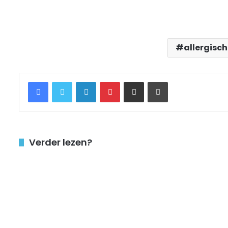
allergisch
Facebook
Twitter
LinkedIn
Pinterest
Delen via Email
Printen
Verder lezen?