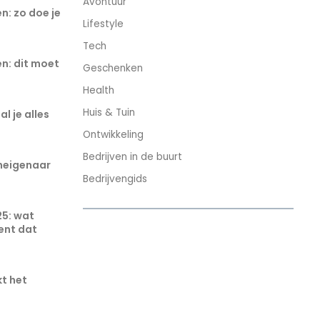
Avontuur
n: zo doe je
Lifestyle
Tech
n: dit moet
Geschenken
Health
Huis & Tuin
l je alles
Ontwikkeling
Bedrijven in de buurt
eneigenaar
Bedrijvengids
25: wat
ent dat
t het