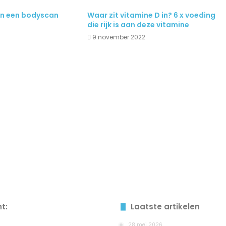
an een bodyscan
Waar zit vitamine D in? 6 x voeding
die rijk is aan deze vitamine
9 november 2022
ht:
Laatste artikelen
28 mei 2026