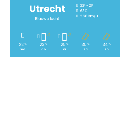
Utrecht
22º - 21º
63%
2.68 km/u
Blauwe lucht
22
23
25
30
34
℃
℃
℃
℃
℃
wo
do
vr
za
zo