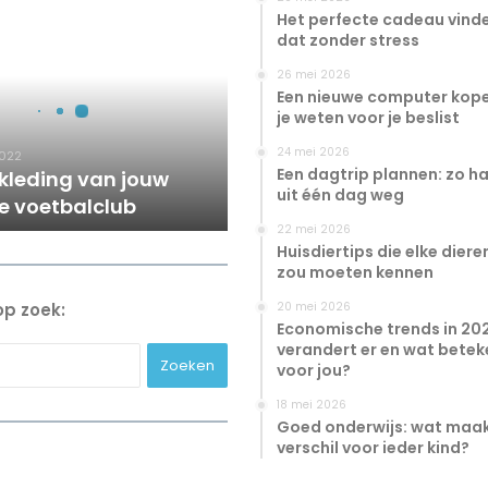
ng
Het perfecte cadeau vinde
dat zonder stress
26 mei 2026
Een nieuwe computer kope
je weten voor je beslist
24 mei 2026
2022
Een dagtrip plannen: zo haa
kleding van jouw
uit één dag weg
te voetbalclub
22 mei 2026
Huisdiertips die elke dier
zou moeten kennen
op zoek:
20 mei 2026
Economische trends in 20
verandert er en wat betek
Zoeken
voor jou?
naar:
18 mei 2026
Goed onderwijs: wat maak
verschil voor ieder kind?