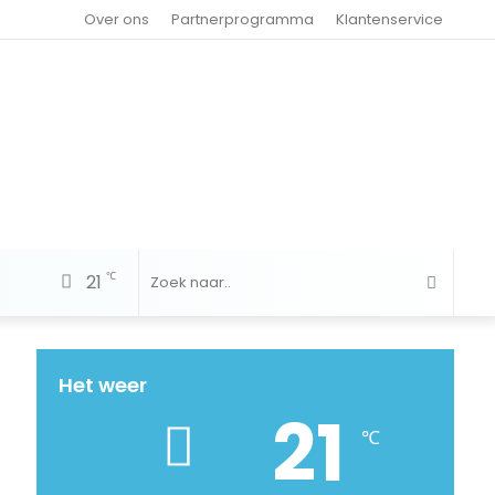
Over ons
Partnerprogramma
Klantenservice
℃
21
Zoek
naar..
Het weer
21
℃