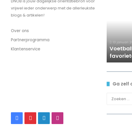
Voetbalkledi
DNOB is jouw dagelijkse oriëntatiebron voor
van
vrijwel ieder onderwerp met de allerleukste
jouw
blogs & artikelen!
favoriete
voetbalclub
Over ons
Partnerprogramma
13 januari 
Voetbal
Klantenservice
favorie
Ga zelf 
Facebook
Pinterest
LinkedIn
Instagram