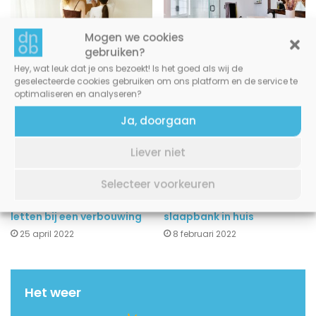
Mogen we cookies
gebruiken?
Gas, water en licht
Inloopdouche: ja of nee?
Hey, wat leuk dat je ons bezoekt! Is het goed als wij de
vergelijken in 2022
17 mei 2023
geselecteerde cookies gebruiken om ons platform en de service te
25 april 2022
optimaliseren en analyseren?
Ja, doorgaan
Liever niet
Selecteer voorkeuren
Hier moet je allemaal op
De ideale multifunctionele
letten bij een verbouwing
slaapbank in huis
25 april 2022
8 februari 2022
Het weer