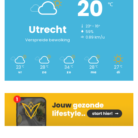
20
℃
Utrecht
23º - 16º
59%
0.89 km/u
Verspreide bewolking
23
28
34
28
27
℃
℃
℃
℃
℃
vr
za
zo
ma
di