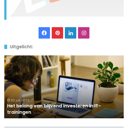
Facebook
Pinterest
LinkedIn
Instagram
Uitgelicht:
Het
belang
van
blijvend
investeren
in
IT-
trainingen
30 juli 2022
Het belang van blijvend investeren in IT-
trainingen