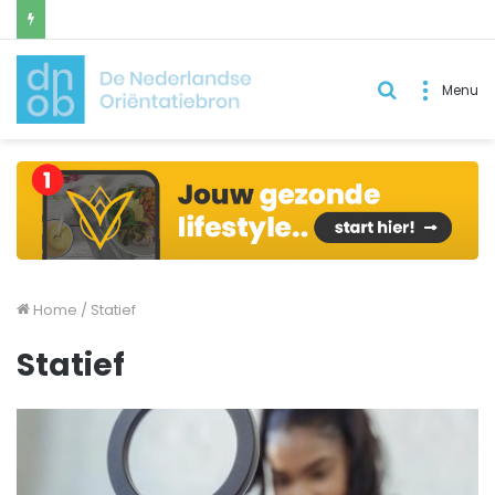
Zoek
Menu
naar..
Home
/
Statief
Statief