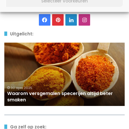
Selecteer voorkeuren
Facebook
Pinterest
LinkedIn
Instagram
Uitgelicht:
Waarom
versgemalen
specerijen
altijd
beter
smaken
30 april 2025
Waarom versgemalen specerijen altijd beter
smaken
Ga zelf op zoek: