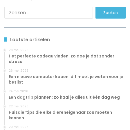
Zoeken
naar:
Laatste artikelen
28 mei 2026
Het perfecte cadeau vinden: zo doe je dat zonder
stress
26 mei 2026
Een nieuwe computer kopen: dit moet je weten voor je
beslist
24 mei 2026
Een dagtrip plannen: zo haal je alles uit één dag weg
22 mei 2026
Huisdiertips die elke diereneigenaar zou moeten
kennen
20 mei 2026