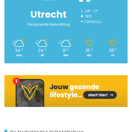
Utrecht
24º - 17º
78%
1.34 km/u
Verspreide bewolking
24
24
31
35
38
℃
℃
℃
℃
℃
ma
di
wo
do
vr