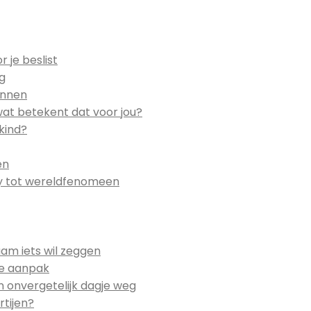
 je beslist
eg
ennen
wat betekent dat voor jou?
kind?
en
by tot wereldfenomeen
am iets wil zeggen
ste aanpak
n onvergetelijk dagje weg
rtijen?