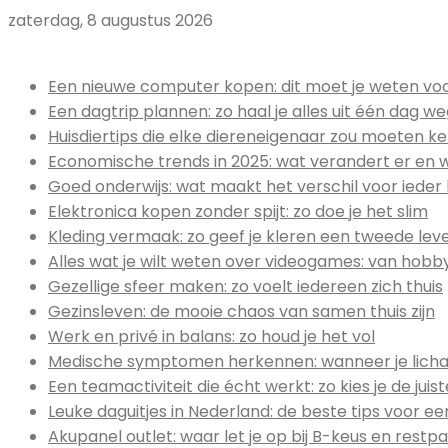
zaterdag, 8 augustus 2026
Uitgelicht:
Een nieuwe computer kopen: dit moet je weten voor
Een dagtrip plannen: zo haal je alles uit één dag w
Huisdiertips die elke diereneigenaar zou moeten k
Economische trends in 2025: wat verandert er en 
Goed onderwijs: wat maakt het verschil voor ieder 
Elektronica kopen zonder spijt: zo doe je het slim
Kleding vermaak: zo geef je kleren een tweede lev
Alles wat je wilt weten over videogames: van hob
Gezellige sfeer maken: zo voelt iedereen zich thuis
Gezinsleven: de mooie chaos van samen thuis zijn
Werk en privé in balans: zo houd je het vol
Medische symptomen herkennen: wanneer je licha
Een teamactiviteit die écht werkt: zo kies je de jui
Leuke daguitjes in Nederland: de beste tips voor ee
Akupanel outlet: waar let je op bij B-keus en restpa