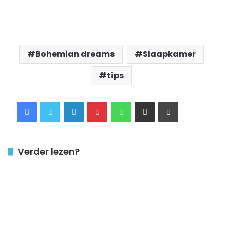
Bohemian dreams
Slaapkamer
tips
Facebook
Twitter
LinkedIn
Pinterest
WhatsApp
Delen via Email
Printen
Verder lezen?