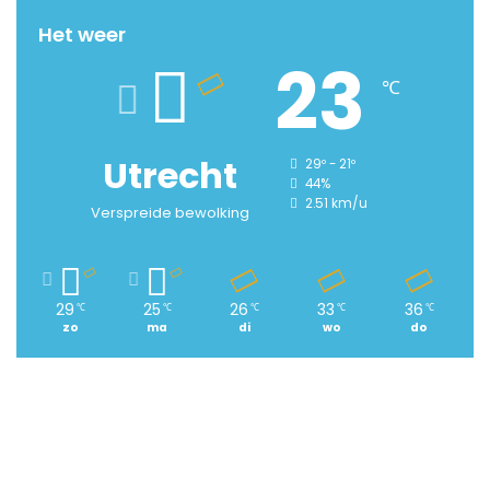
Het weer
23
℃
Utrecht
29º - 21º
44%
2.51 km/u
Verspreide bewolking
29
25
26
33
36
℃
℃
℃
℃
℃
zo
ma
di
wo
do