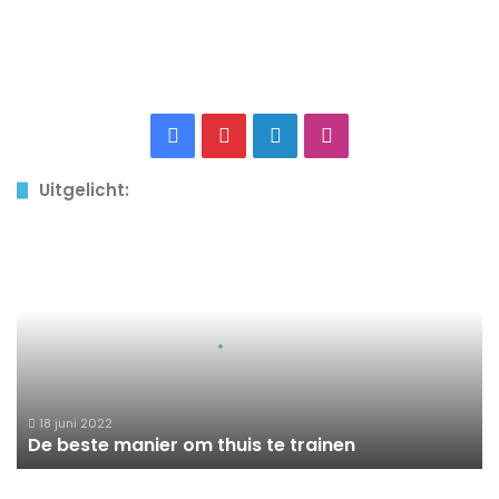
Facebook
Pinterest
LinkedIn
Instagram
Uitgelicht:
De
beste
manier
om
thuis
te
trainen
18 juni 2022
De beste manier om thuis te trainen