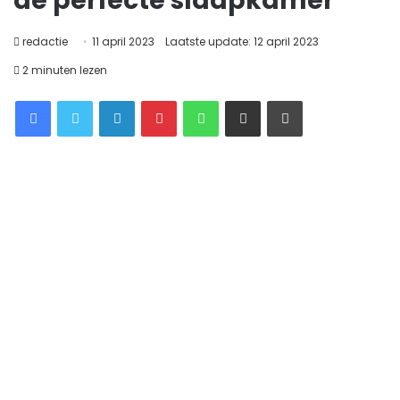
de perfecte slaapkamer
redactie
11 april 2023
Laatste update: 12 april 2023
2 minuten lezen
Facebook
Twitter
LinkedIn
Pinterest
WhatsApp
Delen via Email
Printen