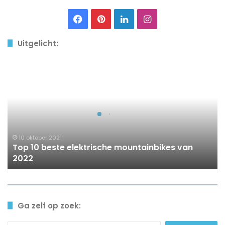
Facebook
Pinterest
LinkedIn
Instagram
Uitgelicht:
Top
10
beste
elektrische
mountainbikes
van
2022
10 oktober 2021
Top 10 beste elektrische mountainbikes van
2022
Ga zelf op zoek: