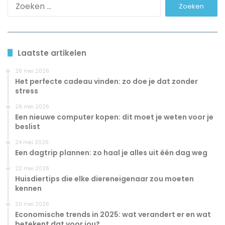
Zoeken
naar:
Laatste artikelen
28 mei 2026
Het perfecte cadeau vinden: zo doe je dat zonder
stress
26 mei 2026
Een nieuwe computer kopen: dit moet je weten voor je
beslist
24 mei 2026
Een dagtrip plannen: zo haal je alles uit één dag weg
22 mei 2026
Huisdiertips die elke diereneigenaar zou moeten
kennen
20 mei 2026
Economische trends in 2025: wat verandert er en wat
betekent dat voor jou?