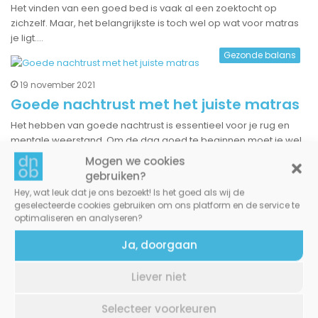
Het vinden van een goed bed is vaak al een zoektocht op
zichzelf. Maar, het belangrijkste is toch wel op wat voor matras
je ligt.…
Gezonde balans
19 november 2021
Goede nachtrust met het juiste matras
Het hebben van goede nachtrust is essentieel voor je rug en
mentale weerstand. Om de dag goed te beginnen moet je wel
voldoende slaap hebben…
Mogen we cookies
Cadeau's inspiratie
gebruiken?
Hey, wat leuk dat je ons bezoekt! Is het goed als wij de
18 november 2021
geselecteerde cookies gebruiken om ons platform en de service te
Jouw slaapkamer inrichten bij De Suite
optimaliseren en analyseren?
Het moment dat jij jouw slaapkamer wilt gaan inrichten is het
Ja, doorgaan
moment dat je stil moet staan bij het feit dat je talloze opties
hebt…
Liever niet
Lifestyle
Selecteer voorkeuren