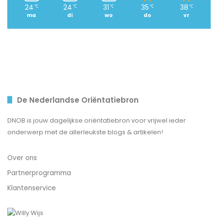
24
24
31
35
38
℃
℃
℃
℃
℃
ma
di
wo
do
vr
De Nederlandse Oriëntatiebron
DNOB is jouw dagelijkse oriëntatiebron voor vrijwel ieder
onderwerp met de allerleukste blogs & artikelen!
Over ons
Partnerprogramma
Klantenservice