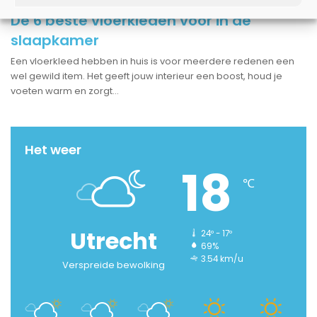
8 oktober 2021
De 6 beste vloerkleden voor in de
slaapkamer
Een vloerkleed hebben in huis is voor meerdere redenen een
wel gewild item. Het geeft jouw interieur een boost, houd je
voeten warm en zorgt…
Het weer
18
℃
Utrecht
24º - 17º
69%
3.54 km/u
Verspreide bewolking