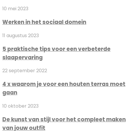
en
Werken
10 mei 2023
loopbaan
in
in
Werken in het sociaal domein
het
beeld
sociaal
11 augustus 2023
domein
5
​​5 praktische tips voor een verbeterde
praktische
slaapervaring
tips
voor
4
22 september 2022
een
x
verbeterde
4 x waarom je voor een houten terras moet
waarom
slaapervaring
gaan
je
voor
De
10 oktober 2023
een
kunst
houten
De kunst van stijl voor het compleet maken
van
terras
van jouw outfit
stijl
moet