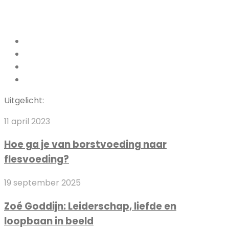
Facebook
Pinterest
LinkedIn
Instagram
Uitgelicht:
Hoe
11 april 2023
ga
Hoe ga je van borstvoeding naar
je
flesvoeding?
van
borstvoeding
Zoé
19 september 2025
naar
Goddijn:
flesvoeding?
Zoé Goddijn: Leiderschap, liefde en
Leiderschap,
loopbaan in beeld
liefde