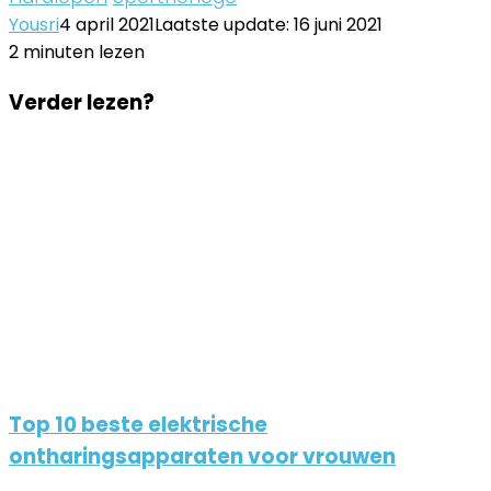
Yousri
4 april 2021
Laatste update: 16 juni 2021
2 minuten lezen
Facebook
Twitter
LinkedIn
Pinterest
WhatsApp
Delen
Printen
Facebook
Twitter
LinkedIn
Pinterest
WhatsApp
Delen
Printen
Verder lezen?
via
via
Email
Email
Top 10 beste elektrische
ontharingsapparaten voor vrouwen