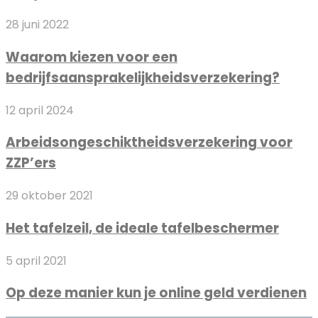
voor
gaan
Waarom
28 juni 2022
het
kiezen
compleet
Waarom kiezen voor een
voor
maken
bedrijfsaansprakelijkheidsverzekering?
een
van
bedrijfsaansprakelijkheidsverzekering?
jouw
Arbeidsongeschiktheidsverzekering
12 april 2024
outfit
voor
Arbeidsongeschiktheidsverzekering voor
ZZP’ers
ZZP’ers
Het
29 oktober 2021
tafelzeil,
Het tafelzeil, de ideale tafelbeschermer
de
ideale
Op
5 april 2021
tafelbeschermer
deze
Op deze manier kun je online geld verdienen
manier
kun