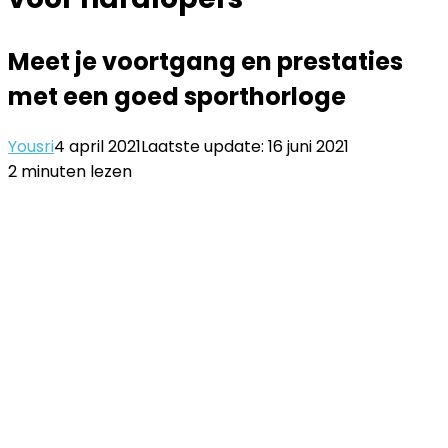
Meet je voortgang en prestaties
met een goed sporthorloge
Yousri
4 april 2021
Laatste update: 16 juni 2021
2 minuten lezen
Facebook
Twitter
LinkedIn
Pinterest
WhatsApp
Delen
Printen
via
Email