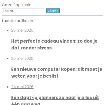
je
Ga zelf op zoek:
online
Zoeken
geld
naar:
Laatste artikelen
verdienen
28 mei 2026
Het perfecte cadeau vinden: zo doe je
dat zonder stress
26 mei 2026
Een nieuwe computer kopen: dit moet je
weten voor je beslist
24 mei 2026
Een dagtrip plannen: zo haal je alles uit
één dag weg