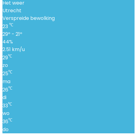
Het weer
Utrecht
Verspreide bewolking
℃
23
29º - 21º
44%
2.51 km/u
℃
29
zo
℃
25
ma
℃
26
di
℃
33
wo
℃
36
do