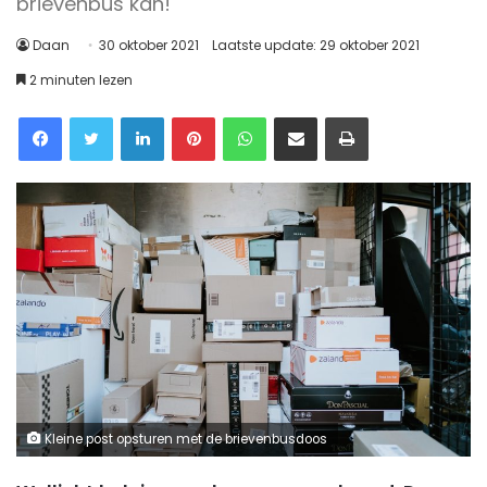
brievenbus kan!
Daan
30 oktober 2021
Laatste update: 29 oktober 2021
2 minuten lezen
Facebook
Twitter
LinkedIn
Pinterest
WhatsApp
Delen via Email
Printen
Kleine post opsturen met de brievenbusdoos