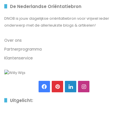
De Nederlandse Oriëntatiebron
DNOB is jouw dagelijkse oriëntatiebron voor vrijwel ieder
onderwerp met de allerleukste blogs & artikelen!
Over ons
Partnerprogramma
Klantenservice
Facebook
Pinterest
LinkedIn
Instagram
Uitgelicht:
Spanning
in
de