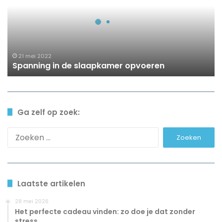
slaapkamer
opvoeren
21 mei 2022
Spanning in de slaapkamer opvoeren
Ga zelf op zoek:
Zoeken
naar:
Laatste artikelen
28 mei 2026
Het perfecte cadeau vinden: zo doe je dat zonder
stress