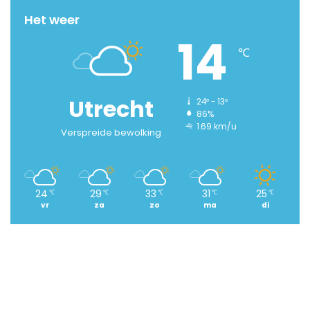
Het weer
14
℃
Utrecht
24º - 13º
86%
1.69 km/u
Verspreide bewolking
24
29
33
31
25
℃
℃
℃
℃
℃
vr
za
zo
ma
di