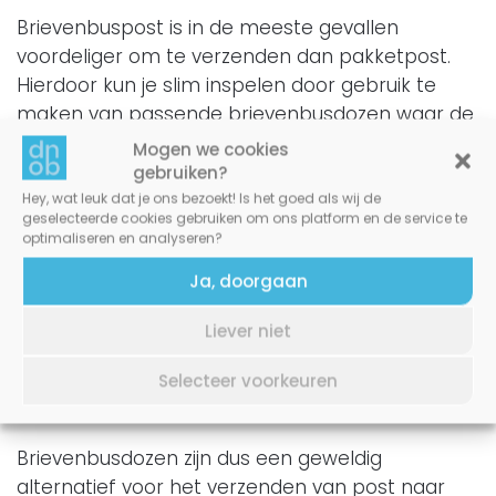
Brievenbuspost is in de meeste gevallen
voordeliger om te verzenden dan pakketpost.
Hierdoor kun je slim inspelen door gebruik te
maken van passende brievenbusdozen waar de
verzendkosten veel lager uitvallen ten opzichte
Mogen we cookies
van een postdoos. In Nederland zijn alle
gebruiken?
brievenbus formaten hetzelfde. Dat maakt het
Hey, wat leuk dat je ons bezoekt! Is het goed als wij de
geselecteerde cookies gebruiken om ons platform en de service te
makkelijk om een brievenbusdoos te bestellen,
optimaliseren en analyseren?
aangezien er dus geen rekening hoeft te
Ja, doorgaan
worden gehouden met de grootte van een doos
en je dus voordelig post verstuurd.
Liever niet
Post versturen met de
Selecteer voorkeuren
brievenbusdoos
Brievenbusdozen zijn dus een geweldig
alternatief voor het verzenden van post naar