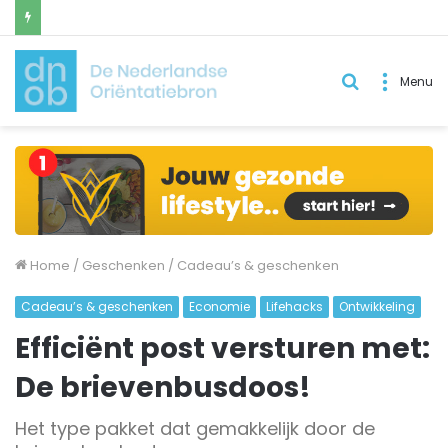
Zoek
Menu
naar..
Home
/
Geschenken
/
Cadeau’s & geschenken
Cadeau’s & geschenken
Economie
Lifehacks
Ontwikkeling
Efficiënt post versturen met:
De brievenbusdoos!
Het type pakket dat gemakkelijk door de