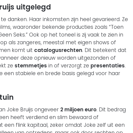
uijs uitgelegd
 te danken. Haar inkomsten zijn heel gevarieerd. Ze
n films, waaronder bekende producties zoals “Toen
n Seks.” Ook op het toneel is zij vaak te zien in
 op als zangeres, meestal met eigen shows of
omen komt uit
catalogusrechten
. Dit betekent dat
s wanneer deze opnieuw worden uitgezonden of
ekt ze
stemmetjes
in of verzorgt ze
presentaties
.
oke een stabiele en brede basis gelegd voor haar
tuin
an Joke Bruijs ongeveer
2 miljoen euro
. Dit bedrag
 heen heeft verdiend en slim bewaard of
 een flink kapitaal, zeker omdat Joke zelf uit een
alleen van optredens, maar ook door rechten op