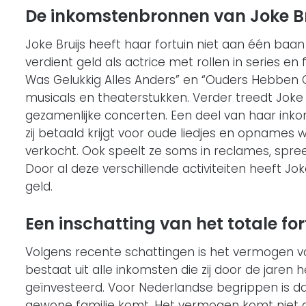
De inkomstenbronnen van Joke Br
Joke Bruijs heeft haar fortuin niet aan één baan
verdient geld als actrice met rollen in series e
Was Gelukkig Alles Anders” en “Ouders Hebben Gee
musicals en theaterstukken. Verder treedt Joke
gezamenlijke concerten. Een deel van haar ink
zij betaald krijgt voor oude liedjes en opname
verkocht. Ook speelt ze soms in reclames, spre
Door al deze verschillende activiteiten heeft J
geld.
Een inschatting van het totale for
Volgens recente schattingen is het vermogen v
bestaat uit alle inkomsten die zij door de jaren
geïnvesteerd. Voor Nederlandse begrippen is dat
gewone familie komt. Het vermogen komt niet 