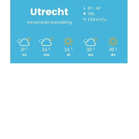
Utrecht
31º - 14º
74%
2.59 km/u
Verspreide bewolking
31
24
24
30
36
℃
℃
℃
℃
℃
zo
ma
di
wo
do