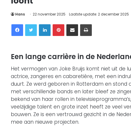
loont
Hans
22 november 2025
Laatste update: 2 december 2025
Facebook
Twitter
LinkedIn
Pinterest
Delen via Email
Printen
Een lange carrière in de Nederla
Het vermogen van Joke Bruijs komt niet uit de l
actrice, zangeres en cabaretière, met een indruk
duurt. Ze werd geboren in Rotterdam en stond al
met verschillende bands en later bleef ze zinge
bekend van haar rollen in televisieprogramma’s,
veelzijdige talent en grote inzet heeft ze veel
bouwen. Ze is een vertrouwd gezicht in de Ned
mee aan nieuwe projecten.