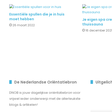
Essentiële spullen die je in huis
moet hebben
Je eigen spa cr
thuissauna
26 maart 2022
16 december 202
De Nederlandse Oriëntatiebron
Uitgelic
Het
DNOB is jouw dagelijkse oriëntatiebron voor
indrukwekke
vrijwel ieder onderwerp met de allerleukste
vermogen
blogs & artikelen!
van