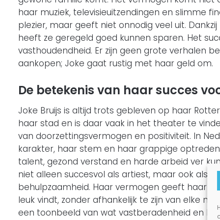
haar muziek, televisieuitzendingen en slimme fi
plezier, maar geeft niet onnodig veel uit. Dank
heeft ze geregeld goed kunnen sparen. Het succ
vasthoudendheid. Er zijn geen grote verhalen be
aankopen; Joke gaat rustig met haar geld om.
De betekenis van haar succes vo
Joke Bruijs is altijd trots gebleven op haar Rott
haar stad en is daar vaak in het theater te vind
van doorzettingsvermogen en positiviteit. In N
karakter, haar stem en haar grappige optredens.
talent, gezond verstand en harde arbeid ver ku
niet alleen succesvol als artiest, maar ook als
behulpzaamheid. Haar vermogen geeft haar voora
leuk vindt, zonder afhankelijk te zijn van elke ni
H
een toonbeeld van wat vastberadenheid en lief