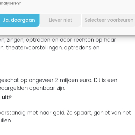
analyseren?
en Joke Bruijs
Ja, doorgaan
Liever niet
Selecteer voorkeuren
ren, zingen, optreden en door rechten op haar
len, theatervoorstellingen, optredens en
?
eschat op ongeveer 2 miljoen euro. Dit is een
paargelden openbaar zijn.
 uit?
erstandig met haar geld. Ze spaart, geniet van het
llen.