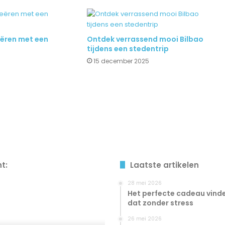
eëren met een
Ontdek verrassend mooi Bilbao
tijdens een stedentrip
1
15 december 2025
ht:
Laatste artikelen
28 mei 2026
Het perfecte cadeau vinde
nde
dat zonder stress
26 mei 2026