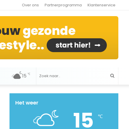
Over ons
Partnerprogramma
Klantenservice
℃
15
Zoek
naar..
Het weer
15
℃