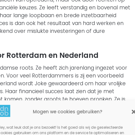
nanciële keuzes. Ze leeft verstandig en bovenal met
zij haar lange loopbaan en brede inzetbaarheid
es is dan ook het resultaat van hard werken en
kend over mislukte investeringen of dure
or Rotterdam en Nederland
erdamse roots. Ze heeft zich jarenlang ingezet voor
en. Voor veel Rotterdammers is zij een voorbeeld
ederland wordt Joke gewaardeerd om haar vrolijke
 Haar financieel succes laat zien dat je met
nt komen, zonder groots te hoeven pronken. Ze is
 mens, door haar trouwe vriendschappen en
Mogen we cookies gebruiken?
l rust en vrijheid om projecten te kiezen die ze
euwe klus. Voor jongeren in de cultuurwereld is Joke
ey, wat leuk dat je ons bezoekt! Is het goed als wij de geselecteerde
de voor het vak kan opleveren.
cookies gebruiken om ons platform en de service te optimaliseren en