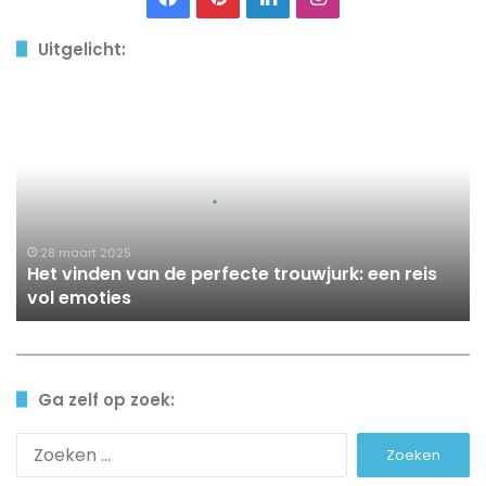
Uitgelicht:
Het
vinden
van
de
perfecte
trouwjurk:
een
reis
28 maart 2025
Het vinden van de perfecte trouwjurk: een reis
vol
vol emoties
emoties
Ga zelf op zoek:
Zoeken
naar: