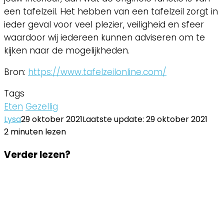
een tafelzeil. Het hebben van een tafelzeil zorgt in
ieder geval voor veel plezier, veiligheid en sfeer
waardoor wij iedereen kunnen adviseren om te
kijken naar de mogelijkheden.
Bron:
https://www.tafelzeilonline.com/
Tags
Eten
Gezellig
Lysa
29 oktober 2021
Laatste update: 29 oktober 2021
2 minuten lezen
Facebook
Twitter
LinkedIn
Pinterest
WhatsApp
Delen
Printen
Facebook
Twitter
LinkedIn
Pinterest
WhatsApp
Delen
Printen
Verder lezen?
via
via
Email
Email