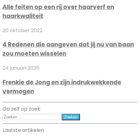
feiten
Lenzen
Alle feiten op een rij over haarverf en
op
haarkwaliteit
een
rij
4
20 oktober 2022
over
Redenen
haarverf
4 Redenen die aangeven dat jij nu van baan
die
en
zou moeten wisselen
aangeven
haarkwaliteit
dat
Frenkie
24 januari 2026
jij
de
nu
Frenkie de Jong en zijn indrukwekkende
Jong
van
vermogen
en
baan
zijn
zou
indrukwekkende
moeten
Ga zelf op zoek:
vermogen
wisselen
Zoeken
naar:
Laatste artikelen