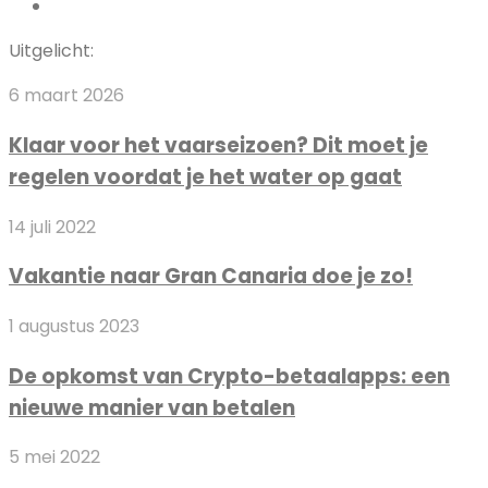
Instagram
Uitgelicht:
Klaar
6 maart 2026
voor
Klaar voor het vaarseizoen? Dit moet je
het
regelen voordat je het water op gaat
vaarseizoen?
Dit
Vakantie
14 juli 2022
moet
naar
je
Vakantie naar Gran Canaria doe je zo!
Gran
regelen
Canaria
voordat
De
1 augustus 2023
doe
je
opkomst
je
het
De opkomst van Crypto-betaalapps: een
van
zo!
water
nieuwe manier van betalen
Crypto-
op
betaalapps:
gaat
5
5 mei 2022
een
mei: