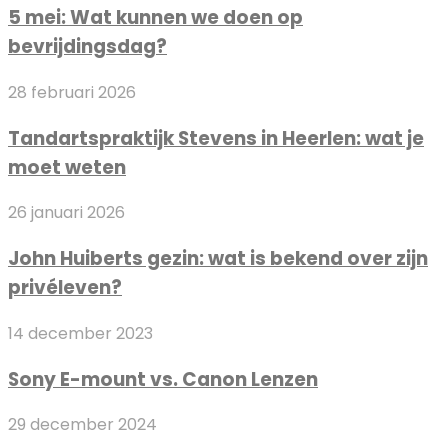
nieuwe
5 mei: Wat kunnen we doen op
Wat
manier
bevrijdingsdag?
kunnen
van
we
betalen
Tandartspraktijk
28 februari 2026
doen
Stevens
op
Tandartspraktijk Stevens in Heerlen: wat je
in
bevrijdingsdag?
moet weten
Heerlen:
wat
John
26 januari 2026
je
Huiberts
moet
John Huiberts gezin: wat is bekend over zijn
gezin:
weten
privéleven?
wat
is
Sony
14 december 2023
bekend
E-
over
Sony E-mount vs. Canon Lenzen
mount
zijn
vs.
privéleven?
Alle
29 december 2024
Canon