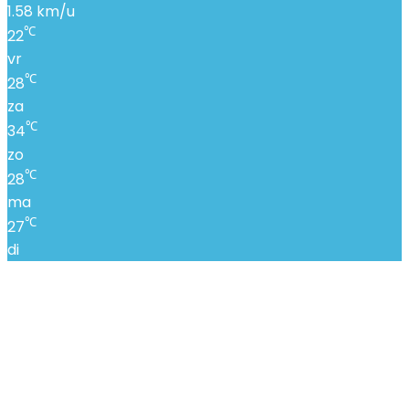
1.58 km/u
℃
22
vr
℃
28
za
℃
34
zo
℃
28
ma
℃
27
di