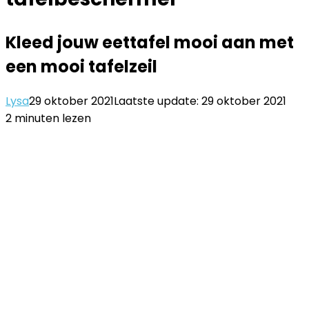
Kleed jouw eettafel mooi aan met
een mooi tafelzeil
Lysa
29 oktober 2021
Laatste update: 29 oktober 2021
2 minuten lezen
Facebook
Twitter
LinkedIn
Pinterest
WhatsApp
Delen
Printen
via
Email