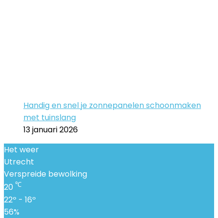
Handig en snel je zonnepanelen schoonmaken
met tuinslang
13 januari 2026
Het weer
Utrecht
Verspreide bewolking
℃
20
22º - 16º
56%