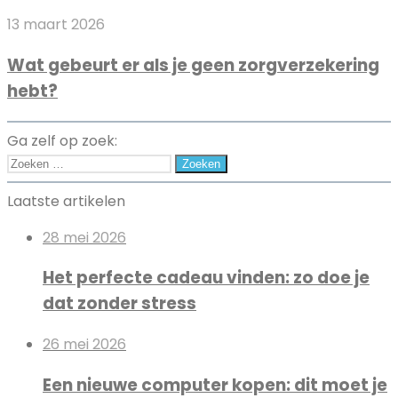
je
Wat
13 maart 2026
bezoeken
gebeurt
Wat gebeurt er als je geen zorgverzekering
er
hebt?
als
je
geen
Ga zelf op zoek:
zorgverzekering
Zoeken
hebt?
naar:
Laatste artikelen
28 mei 2026
Het perfecte cadeau vinden: zo doe je
dat zonder stress
26 mei 2026
Een nieuwe computer kopen: dit moet je