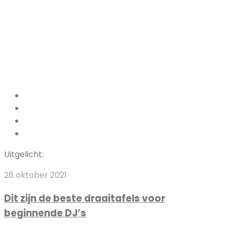
Facebook
Pinterest
LinkedIn
Instagram
Uitgelicht:
Dit
28 oktober 2021
zijn
Dit zijn de beste draaitafels voor
de
beginnende DJ’s
beste
draaitafels