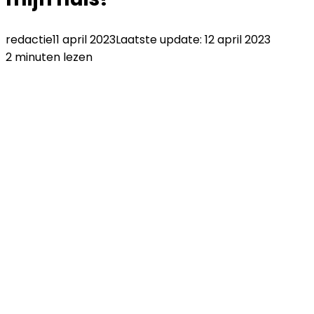
redactie
11 april 2023
Laatste update: 12 april 2023
2 minuten lezen
Facebook
Twitter
LinkedIn
Pinterest
WhatsApp
Delen
Printen
via
Email