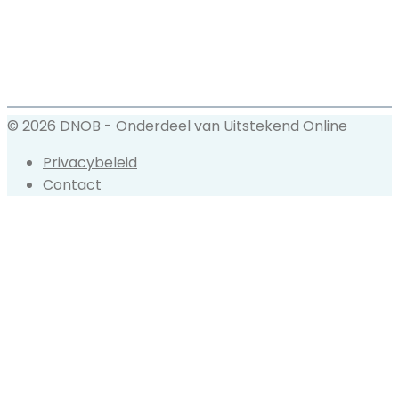
© 2026 DNOB - Onderdeel van Uitstekend Online
Privacybeleid
Contact
Back
to
top
button