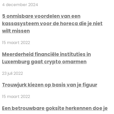
5
4 december 2024
voor
onmisbare
beginnende
5 onmisbare voordelen van een
voordelen
DJ’s
kassasysteem voor de horeca die je niet
van
een
wilt missen
kassasysteem
Meerderheid
voor
15 maart 2022
financiële
de
Meerderheid financiële instituties in
instituties
horeca
Luxemburg gaat crypto omarmen
in
die
Luxemburg
je
Trouwjurk
23 juli 2022
gaat
niet
kiezen
crypto
wilt
Trouwjurk kiezen op basis van je figuur
op
omarmen
missen
basis
Een
15 maart 2022
van
betrouwbare
je
Een betrouwbare goksite herkennen doe je
goksite
figuur