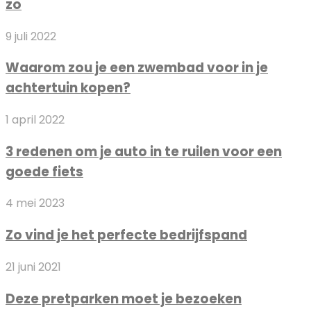
zo
herkennen
doe
Waarom
9 juli 2022
je
zou
zo
Waarom zou je een zwembad voor in je
je
achtertuin kopen?
een
zwembad
3
1 april 2022
voor
redenen
in
3 redenen om je auto in te ruilen voor een
om
je
goede fiets
je
achtertuin
auto
kopen?
Zo
4 mei 2023
in
vind
te
Zo vind je het perfecte bedrijfspand
je
ruilen
het
voor
Deze
21 juni 2021
perfecte
een
pretparken
bedrijfspand
goede
Deze pretparken moet je bezoeken
moet
fiets