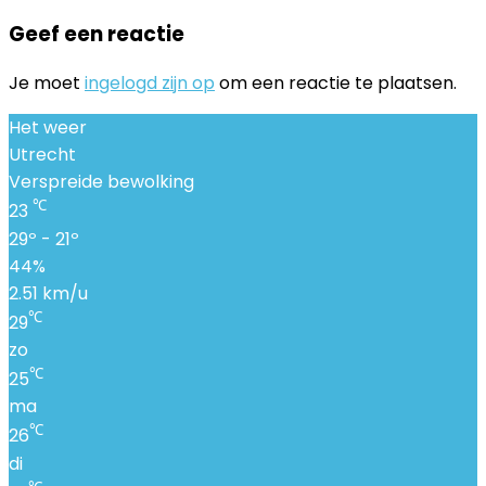
Geef een reactie
Je moet
ingelogd zijn op
om een reactie te plaatsen.
Het weer
Utrecht
Verspreide bewolking
℃
23
29º - 21º
44%
2.51 km/u
℃
29
zo
℃
25
ma
℃
26
di