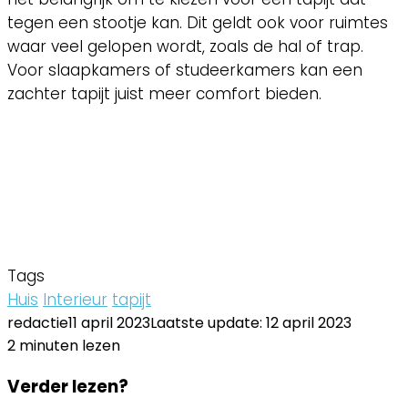
tegen een stootje kan. Dit geldt ook voor ruimtes
waar veel gelopen wordt, zoals de hal of trap.
Voor slaapkamers of studeerkamers kan een
zachter tapijt juist meer comfort bieden.
Tags
Huis
Interieur
tapijt
redactie
11 april 2023
Laatste update: 12 april 2023
2 minuten lezen
Facebook
Twitter
LinkedIn
Pinterest
WhatsApp
Delen
Printen
Facebook
Twitter
LinkedIn
Pinterest
WhatsApp
Delen
Printen
Verder lezen?
via
via