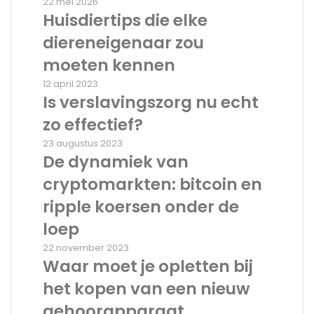
bureau
Huisdiertips
22 mei 2026
Lukassen
die
Huisdiertips die elke
elke
diereneigenaar zou
diereneigenaar
zou
moeten kennen
moeten
Is
12 april 2023
kennen
verslavingszorg
Is verslavingszorg nu echt
nu
zo effectief?
echt
zo
De
23 augustus 2023
effectief?
dynamiek
De dynamiek van
van
cryptomarkten: bitcoin en
cryptomarkten:
bitcoin
ripple koersen onder de
en
loep
ripple
koersen
Waar
22 november 2023
onder
moet
Waar moet je opletten bij
de
je
het kopen van een nieuw
loep
opletten
bij
gehoorapparaat