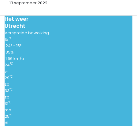
13 september 2022
Het weer
Utrecht
Verspreide bewolking
℃
15
24º - 15º
85%
1.66 km/u
℃
24
vr
℃
29
za
℃
33
zo
℃
31
ma
℃
25
di