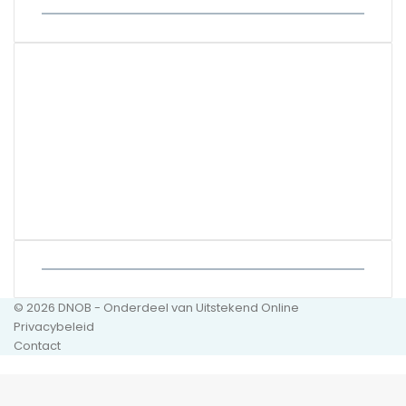
© 2026 DNOB - Onderdeel van Uitstekend Online
Privacybeleid
Contact
Back
to
top