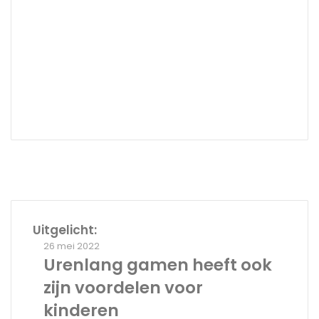
Facebook
Pinterest
LinkedIn
Instagram
Uitgelicht:
Urenlang
26 mei 2022
gamen
Urenlang gamen heeft ook
heeft
zijn voordelen voor
ook
zijn
kinderen