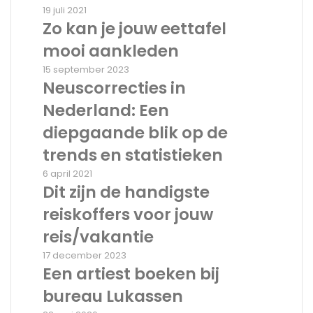
voordelen
Zo
19 juli 2021
voor
kan
Zo kan je jouw eettafel
kinderen
je
mooi aankleden
jouw
eettafel
Neuscorrecties
15 september 2023
mooi
in
Neuscorrecties in
aankleden
Nederland:
Nederland: Een
Een
diepgaande
diepgaande blik op de
blik
trends en statistieken
op
de
Dit
6 april 2021
trends
zijn
Dit zijn de handigste
en
de
reiskoffers voor jouw
statistieken
handigste
reiskoffers
reis/vakantie
voor
Een
17 december 2023
jouw
artiest
Een artiest boeken bij
reis/vakantie
boeken
bureau Lukassen
bij