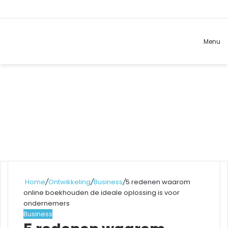
Zoek
Menu
naar..
Home
/
Ontwikkeling
/
Business
/
5 redenen waarom
online boekhouden de ideale oplossing is voor
ondernemers
Business