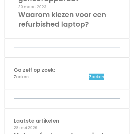
het
Waarom
30 maart 2023
kopen
kiezen
Waarom kiezen voor een
van
voor
een
refurbished laptop?
een
nieuw
refurbished
gehoorapparaat
laptop?
Ga zelf op zoek:
Zoeken
naar:
Laatste artikelen
28 mei 2026