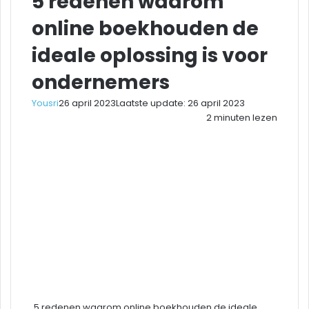
5 redenen waarom
online boekhouden de
ideale oplossing is voor
ondernemers
Yousri
26 april 2023
Laatste update: 26 april 2023
2 minuten lezen
Facebook
Twitter
LinkedIn
Pinterest
WhatsApp
Delen
Printen
via
Email
5 redenen waarom online boekhouden de ideale