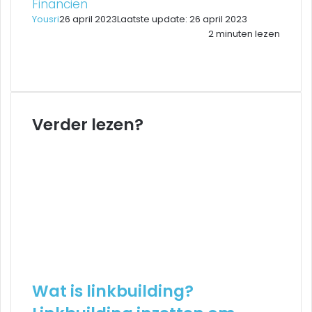
Financiën
Yousri
26 april 2023
Laatste update: 26 april 2023
2 minuten lezen
Facebook
Twitter
LinkedIn
Pinterest
WhatsApp
Delen
Printen
Facebook
Twitter
LinkedIn
Pinterest
WhatsApp
via
Delen
Printen
Email
via
Email
Verder lezen?
Wat is linkbuilding?