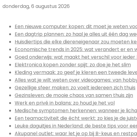
donderdag, 6 augustus 2026
Uitgelicht:
Een nieuwe computer kopen: dit moet je weten voor
Een dagtrip plannen: zo haal je alles uit één dag w
Huisdiertips die elke diereneigenaar zou moeten k
Economische trends in 2025: wat verandert er en 
Goed onderwijs: wat maakt het verschil voor ieder 
Elektronica kopen zonder spijt: zo doe je het slim
Kleding vermaak: zo geef je kleren een tweede lev
Alles wat je wilt weten over videogames: van hob
Gezellige sfeer maken: zo voelt iedereen zich thuis
Gezinsleven: de mooie chaos van samen thuis zijn
Werk en privé in balans: zo houd je het vol
Medische symptomen herkennen: wanneer je licha
Een teamactiviteit die écht werkt: zo kies je de jui
Leuke daguitjes in Nederland: de beste tips voor ee
Akupanel outlet: waar let je op bij B-keus en restpa