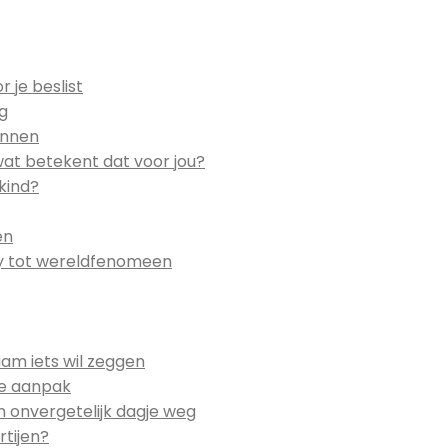
 je beslist
eg
ennen
wat betekent dat voor jou?
kind?
en
by tot wereldfenomeen
am iets wil zeggen
ste aanpak
n onvergetelijk dagje weg
rtijen?