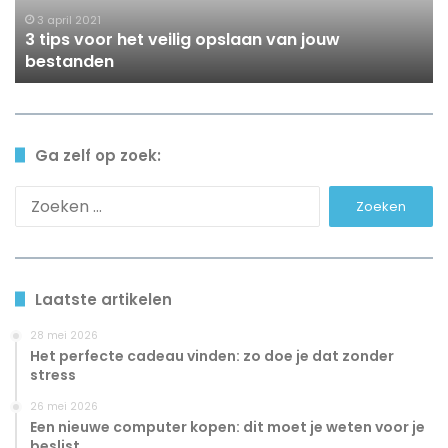
jouw
3 april 2021
3 tips voor het veilig opslaan van jouw
bestanden
bestanden
Ga zelf op zoek:
Zoeken
naar:
Laatste artikelen
28 mei 2026
Het perfecte cadeau vinden: zo doe je dat zonder
stress
26 mei 2026
Een nieuwe computer kopen: dit moet je weten voor je
beslist