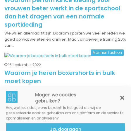
vrouwen beter werkt in de sportschool
dan het dragen van een normale
sportkleding
We willen allemaal fit zijn. Daarom sporten we veel en letten we
goed op wat we eten en drinken. Maar, alhoewel je training 20%
van…
Mannen fashion
16 september 2022
Waarom je heren boxershorts in bulk
moet kopen
Waarom je boxershorts in bulk moet kopen
Mogen we cookies
gebruiken?
Kleding & fashion
Hey, wat leuk dat je ons bezoekt! Is het goed als wij de
geselecteerde cookies gebruiken om ons platform en de service te
28 augustus 2022
optimaliseren en analyseren?
Waarom kleding bedrukken steeds
Ja, doorgaan