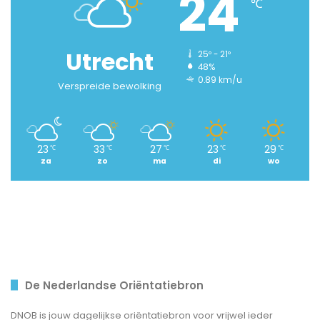
24
℃
Utrecht
25º - 21º
48%
0.89 km/u
Verspreide bewolking
23
33
27
23
29
℃
℃
℃
℃
℃
za
zo
ma
di
wo
De Nederlandse Oriëntatiebron
DNOB is jouw dagelijkse oriëntatiebron voor vrijwel ieder