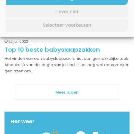
populairder wordt onder particulieren
Kleding laten bedrukken is een ding wat steeds populairder
Liever niet
wordt onder particulieren. Dat komt omdat de meeste mensen
steeds creatiever worden en het gevoel hebben…
Selecteer voorkeuren
Cadeau’s voor kids
22 juli 2022
Top 10 beste babyslaapzakken
Het vinden van een babyslaapzak is niet een gemakkelijke taak.
Afhankelijk van de lengte van je kind, is het nog wel eens zoeken
geblazen om…
Meer laden
Het weer