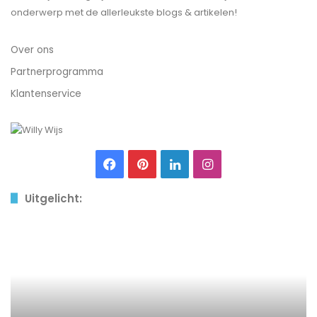
onderwerp met de allerleukste blogs & artikelen!
Over ons
Partnerprogramma
Klantenservice
Facebook
Pinterest
LinkedIn
Instagram
Uitgelicht:
3
tips
voor
het
veilig
opslaan
van