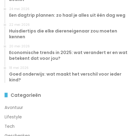
24 mei 2026
Een dagtrip plannen: zo haal je alles uit één dag weg
22 mei 2026
Huisdiertips die elke diereneigenaar zou moeten
kennen
20 mei 2026
Economische trends in 2025: wat verandert er en wat
betekent dat voor jou?
18 mei 2026
Goed onderwijs: wat maakt het verschil voor ieder
kind?
Categorieën
Avontuur
Lifestyle
Tech
Geschenken