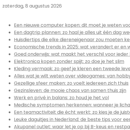
zaterdag, 8 augustus 2026
Uitgelicht:
Een nieuwe computer kopen: dit moet je weten voor
Een dagtrip plannen: zo haal je alles uit één dag w
Huisdiertips die elke diereneigenaar zou moeten k
Economische trends in 2025: wat verandert er en 
Goed onderwijs: wat maakt het verschil voor ieder 
Elektronica kopen zonder spijt: zo doe je het slim
Kleding vermaak: zo geef je kleren een tweede lev
Alles wat je wilt weten over videogames: van hob
Gezellige sfeer maken: zo voelt iedereen zich thuis
Gezinsleven: de mooie chaos van samen thuis zijn
Werk en privé in balans: zo houd je het vol
Medische symptomen herkennen: wanneer je licha
Een teamactiviteit die écht werkt: zo kies je de jui
Leuke daguitjes in Nederland: de beste tips voor ee
Akupanel outlet: waar let je op bij B-keus en restpa