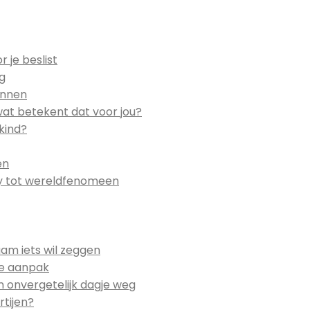
 je beslist
eg
ennen
wat betekent dat voor jou?
kind?
en
by tot wereldfenomeen
am iets wil zeggen
ste aanpak
n onvergetelijk dagje weg
rtijen?