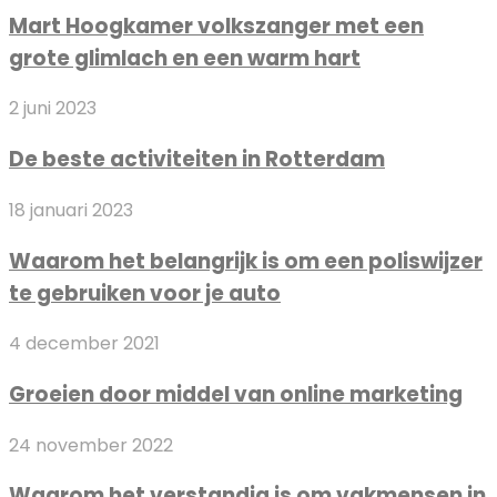
Hoogkamer
denkt
Mart Hoogkamer volkszanger met een
volkszanger
grote glimlach en een warm hart
met
een
De
2 juni 2023
grote
beste
glimlach
De beste activiteiten in Rotterdam
activiteiten
en
in
een
Waarom
18 januari 2023
Rotterdam
warm
het
hart
Waarom het belangrijk is om een poliswijzer
belangrijk
te gebruiken voor je auto
is
om
Groeien
4 december 2021
een
door
poliswijzer
Groeien door middel van online marketing
middel
te
van
gebruiken
Waarom
24 november 2022
online
voor
het
marketing
je
Waarom het verstandig is om vakmensen in