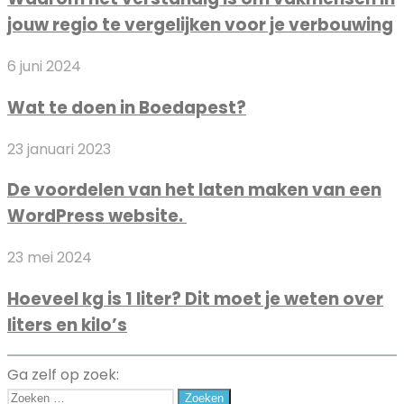
verstandig
auto
jouw regio te vergelijken voor je verbouwing
is
om
Wat
6 juni 2024
vakmensen
te
in
Wat te doen in Boedapest?
doen
jouw
in
regio
De
23 januari 2023
Boedapest?
te
voordelen
vergelijken
De voordelen van het laten maken van een
van
voor
WordPress website.
het
je
laten
verbouwing
Hoeveel
23 mei 2024
maken
kg
van
Hoeveel kg is 1 liter? Dit moet je weten over
is
een
liters en kilo’s
1
WordPress
liter?
website.
Dit
Ga zelf op zoek:
moet
Zoeken