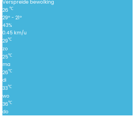
Verspreide bewolking
℃
26
29º - 21º
43%
0.45 km/u
℃
29
zo
℃
25
ma
℃
26
di
℃
33
wo
℃
36
do