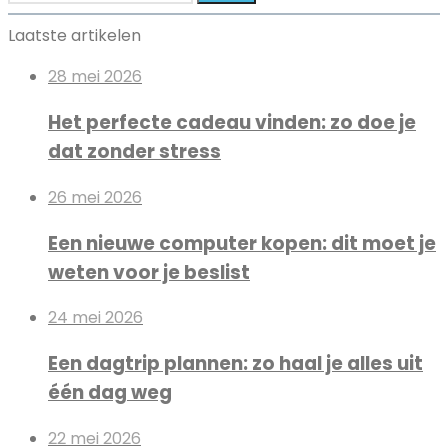
je
naar:
Laatste artikelen
weten
over
28 mei 2026
liters
en
Het perfecte cadeau vinden: zo doe je
kilo’s
dat zonder stress
26 mei 2026
Een nieuwe computer kopen: dit moet je
weten voor je beslist
24 mei 2026
Een dagtrip plannen: zo haal je alles uit
één dag weg
22 mei 2026