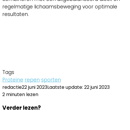
regelmatige lichaamsbeweging voor optimale
resultaten.
Tags
Proteïne
repen
sporten
redactie
22 juni 2023
Laatste update: 22 juni 2023
2 minuten lezen
Facebook
Twitter
LinkedIn
Pinterest
WhatsApp
Delen
Printen
Facebook
Twitter
LinkedIn
Pinterest
WhatsApp
Delen
Printen
Verder lezen?
via
via
Email
Email