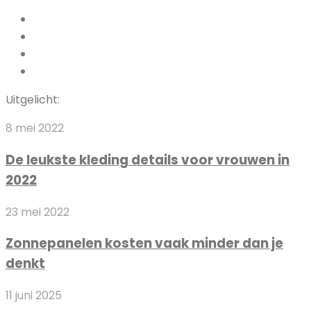
Facebook
Pinterest
LinkedIn
Instagram
Uitgelicht:
De
8 mei 2022
leukste
De leukste kleding details voor vrouwen in
kleding
2022
details
voor
Zonnepanelen
23 mei 2022
vrouwen
kosten
in
Zonnepanelen kosten vaak minder dan je
vaak
2022
denkt
minder
dan
Mart
11 juni 2025
je