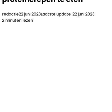
redactie
22 juni 2023
Laatste update: 22 juni 2023
2 minuten lezen
Facebook
Twitter
LinkedIn
Pinterest
WhatsApp
Delen
Printen
via
Email