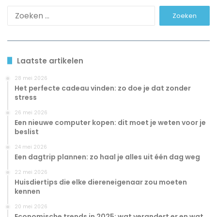
Zoeken
naar:
Laatste artikelen
28 mei 2026
Het perfecte cadeau vinden: zo doe je dat zonder
stress
26 mei 2026
Een nieuwe computer kopen: dit moet je weten voor je
beslist
24 mei 2026
Een dagtrip plannen: zo haal je alles uit één dag weg
22 mei 2026
Huisdiertips die elke diereneigenaar zou moeten
kennen
20 mei 2026
Economische trends in 2025: wat verandert er en wat