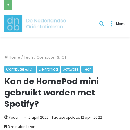
Zoek
Menu
naar..
Home
/
Tech
/
Computer & ICT
Computer & ICT
Elektronica
Software
Tech
Kan de HomePod mini
gebruikt worden met
Spotify?
Yousri
12 april 2022
Laatste update: 12 april 2022
3 minuten lezen