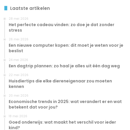
Laatste artikelen
28 mei 2026
Het perfecte cadeau vinden: zo doe je dat zonder
stress
26 mei 2026
Een nieuwe computer kopen: dit moet je weten voor je
beslist
24 mei 2026
Een dagtrip plannen: zo haal je alles uit één dag weg
22 mei 2026
Huisdiertips die elke diereneigenaar zou moeten
kennen
20 mei 2026
Economische trends in 2025: wat verandert er en wat
betekent dat voor jou?
18 mei 2026
Goed onderwijs: wat maakt het verschil voor ieder
kind?