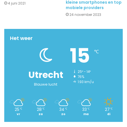
kleine smartphones en top
4 juni 2021
mobiele providers
24 november 2023
Het weer
15
℃
Utrecht
25º - 14º
76%
1.93 km/u
Blauwe lucht
25
28
34
33
27
℃
℃
℃
℃
℃
vr
za
zo
ma
di