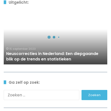
Uitgelicht:
Neuscorrecties
in
Nederland:
Een
diepgaande
blik
op
de
15 september 2023
Neuscorrecties in Nederland: Een diepgaande
trends
blik op de trends en statistieken
en
statistieken
Ga zelf op zoek:
Zoeken
naar: