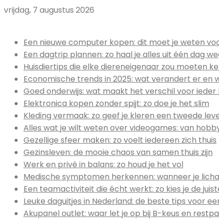
vrijdag, 7 augustus 2026
Uitgelicht:
Een nieuwe computer kopen: dit moet je weten voor
Een dagtrip plannen: zo haal je alles uit één dag w
Huisdiertips die elke diereneigenaar zou moeten k
Economische trends in 2025: wat verandert er en 
Goed onderwijs: wat maakt het verschil voor ieder 
Elektronica kopen zonder spijt: zo doe je het slim
Kleding vermaak: zo geef je kleren een tweede lev
Alles wat je wilt weten over videogames: van hob
Gezellige sfeer maken: zo voelt iedereen zich thuis
Gezinsleven: de mooie chaos van samen thuis zijn
Werk en privé in balans: zo houd je het vol
Medische symptomen herkennen: wanneer je licha
Een teamactiviteit die écht werkt: zo kies je de jui
Leuke daguitjes in Nederland: de beste tips voor ee
Akupanel outlet: waar let je op bij B-keus en restpa