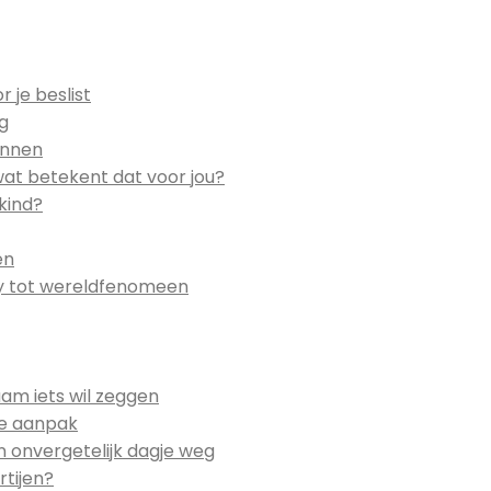
 je beslist
eg
ennen
wat betekent dat voor jou?
kind?
en
by tot wereldfenomeen
am iets wil zeggen
ste aanpak
n onvergetelijk dagje weg
rtijen?