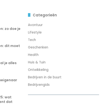
Categorieën
Avontuur
n: zo doe je
Lifestyle
Tech
n: dit moet
Geschenken
Health
Huis & Tuin
l je alles
Ontwikkeling
Bedrijven in de buurt
eneigenaar
Bedrijvengids
25: wat
ent dat