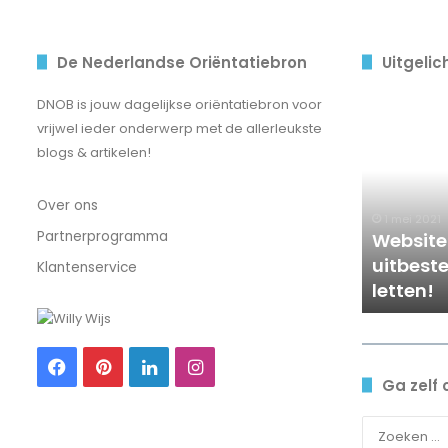
De Nederlandse Oriëntatiebron
Uitgelic
Website
DNOB is jouw dagelijkse oriëntatiebron voor
bouwen
vrijwel ieder onderwerp met de allerleukste
uitbesteden?
blogs & artikelen!
Hier
moet
Over ons
je
1 mei 2021
op
Partnerprogramma
Websit
letten!
uitbeste
Klantenservice
letten!
Facebook
Pinterest
LinkedIn
Instagram
Ga zelf 