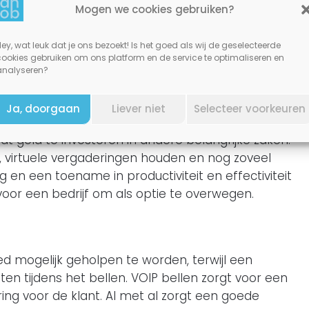
Mogen we cookies gebruiken?
n alleen factoren zoals kostenbesparing op de
voor flexibiliteit en mobiliteit met betrekking tot
ey, wat leuk dat je ons bezoekt! Is het goed als wij de geselecteerde
iteit en productiviteit van een werknemer verhoogt
cookies gebruiken om ons platform en de service te optimaliseren en
meerdere handelingen kunnen uitvoeren tijdens
analyseren?
Ja, doorgaan
Liever niet
Selecteer voorkeuren
kt om de telefoonrekeningen van te betalen, is
 geld te investeren in andere belangrijke zaken.
 virtuele vergaderingen houden en nog zoveel
 en een toename in productiviteit en effectiviteit
oor een bedrijf om als optie te overwegen.
d mogelijk geholpen te worden, terwijl een
 tijdens het bellen. VOIP bellen zorgt voor een
ing voor de klant. Al met al zorgt een goede