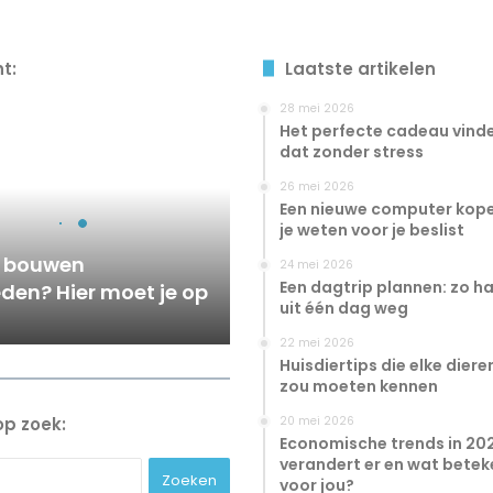
ht:
Laatste artikelen
28 mei 2026
Het perfecte cadeau vinde
dat zonder stress
26 mei 2026
Een nieuwe computer kope
je weten voor je beslist
e bouwen
24 mei 2026
Een dagtrip plannen: zo haa
den? Hier moet je op
uit één dag weg
22 mei 2026
Huisdiertips die elke dier
zou moeten kennen
op zoek:
20 mei 2026
Economische trends in 20
verandert er en wat betek
Zoeken
voor jou?
naar: