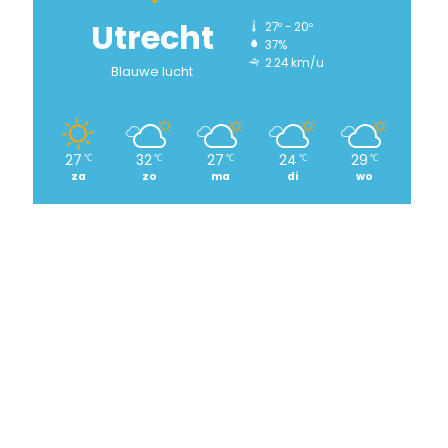
Utrecht
27º - 20º
37%
2.24 km/u
Blauwe lucht
27
32
27
24
29
℃
℃
℃
℃
℃
za
zo
ma
di
wo