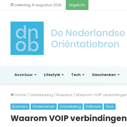
zaterdag, 8 augustus 2026
Uitgelicht:
Avontuur
Lifestyle
Tech
Geschenken
Home
/
Ontwikkeling
/
Business
/
Waarom VOIP verbindingen 
Business
Ondernemen
Ontwikkeling
Software
Tech
Waarom VOIP verbindingen e