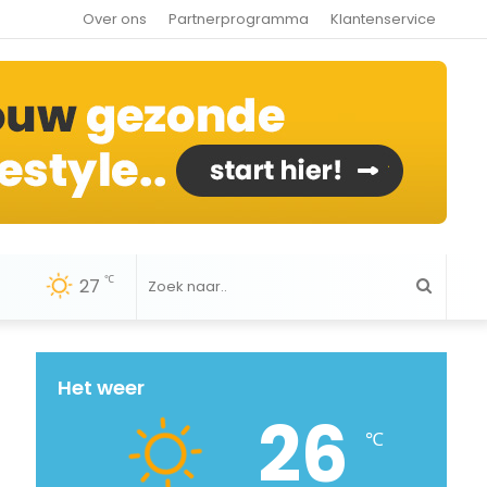
Over ons
Partnerprogramma
Klantenservice
℃
27
Zoek
naar..
Het weer
26
℃