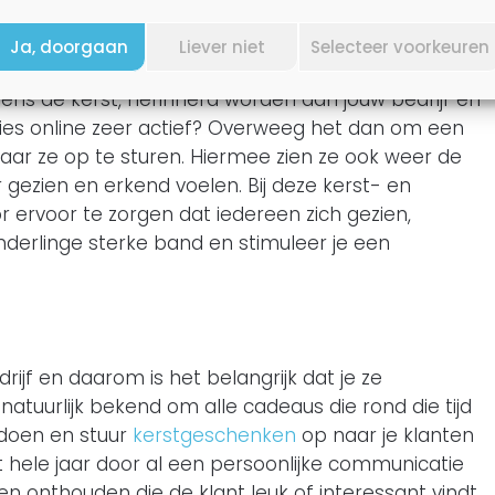
n en/of zakelijke relaties. Een kerstbal bedrukt
nlijk en feestelijk relatiegeschenk. Zo hebben je
Ja, doorgaan
Liever niet
Selecteer voorkeuren
 de feestdagen een mooi plekje in hun kerstboom
dens de kerst, herinnerd worden aan jouw bedrijf en
laties online zeer actief? Overweeg het dan om een
ar ze op te sturen. Hiermee zien ze ook weer de
r gezien en erkend voelen. Bij deze kerst- en
r ervoor te zorgen dat iedereen zich gezien,
derlinge sterke band en stimuleer je een
edrijf en daarom is het belangrijk dat je ze
tuurlijk bekend om alle cadeaus die rond die tijd
 doen en stuur
kerstgeschenken
op naar je klanten
het hele jaar door al een persoonlijke communicatie
en onthouden die de klant leuk of interessant vindt.