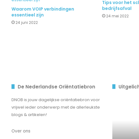
Tips voor het s
bedrijfsafval
Waarom VOIP verbindingen
essentieel zijn
24 mei 2022
24 juni 2022
De Nederlandse Oriëntatiebron
Uitgelic
Tips
DNOB is jouw dagelijkse oriëntatiebron voor
voor
vrijwel ieder onderwerp met de allerleukste
het
blogs & artikelen!
kopen
van
Over ons
de
beste