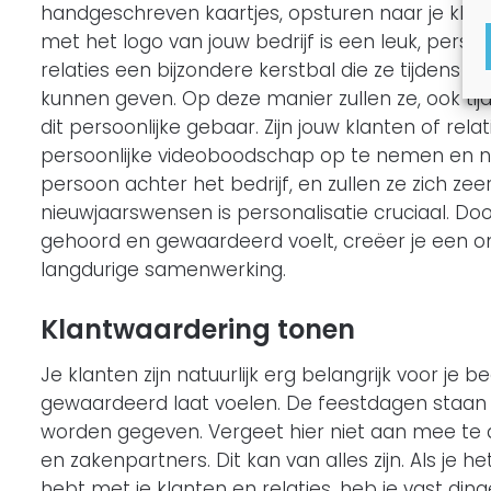
handgeschreven kaartjes, opsturen naar je klante
met het logo van jouw bedrijf is een leuk, persoo
relaties een bijzondere kerstbal die ze tijdens
kunnen geven. Op deze manier zullen ze, ook tij
dit persoonlijke gebaar. Zijn jouw klanten of re
persoonlijke videoboodschap op te nemen en na
persoon achter het bedrijf, en zullen ze zich zee
nieuwjaarswensen is personalisatie cruciaal. Doo
gehoord en gewaardeerd voelt, creëer je een on
langdurige samenwerking.
Klantwaardering tonen
Je klanten zijn natuurlijk erg belangrijk voor je b
gewaardeerd laat voelen. De feestdagen staan na
worden gegeven. Vergeet hier niet aan mee te
en zakenpartners. Dit kan van alles zijn. Als je 
hebt met je klanten en relaties, heb je vast ding