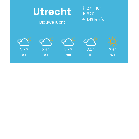
Utrecht
27º - 10º
82%
1.48 km/u
Blauwe lucht
27
33
27
24
29
℃
℃
℃
℃
℃
za
zo
ma
di
wo