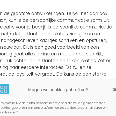
an de grootste ontwikkelingen. Terwijl het dan ook
gaan, kun je de persoonlijke communicatie soms uit
ciaal is voor je bedrijf, is persoonlijke communicatie
elijk dat je klanten en relaties zich gezien en
n handgeschreven kaartjes schrijven en opsturen,
nieuwjaar. Dit is een goed voorbeeld van een
rdig gaat alles online en met een persoonlijk,
druk achter op je klanten en zakenrelaties. Zet er
ing naar eerdere interacties. Dit zullen ze
dt de loyaliteit vergroot. De kans op een sterke
Mogen we cookies gebruiken?
uwjaarswensen
ey, wat leuk dat je ons bezoekt! Is het goed als wij de geselecteerde
, ook een persoonlijk geschenk te krijgen? Om in
cookies gebruiken om ons platform en de service te optimaliseren en
llen bedrukken
en die, samen met de
analyseren?