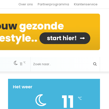
Over ons
Partnerprogramma
Klantenservice
℃
11
Zoek
naar..
Het weer
11
℃