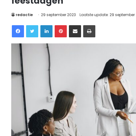
feestdagen
redactie
29 september 2023
Laatste update: 29 september
Facebook
Twitter
LinkedIn
Pinterest
Delen via Email
Printen