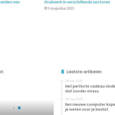
cheiden van
Drukwerk in verschillende sectoren
11 augustus 2022
ht:
Laatste artikelen
28 mei 2026
Het perfecte cadeau vinde
dat zonder stress
26 mei 2026
Een nieuwe computer kope
je weten voor je beslist