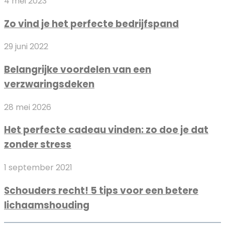
Zo
4 mei 2023
PC
voor
vind
laten
heren?
Zo vind je het perfecte bedrijfspand
je
bouwen
het
door
Belangrijke
29 juni 2022
perfecte
experts
voordelen
bedrijfspand
Belangrijke voordelen van een
van
verzwaringsdeken
een
verzwaringsdeken
Het
28 mei 2026
perfecte
Het perfecte cadeau vinden: zo doe je dat
cadeau
zonder stress
vinden:
zo
Schouders
1 september 2021
doe
recht!
je
Schouders recht! 5 tips voor een betere
5
dat
lichaamshouding
tips
zonder
voor
stress