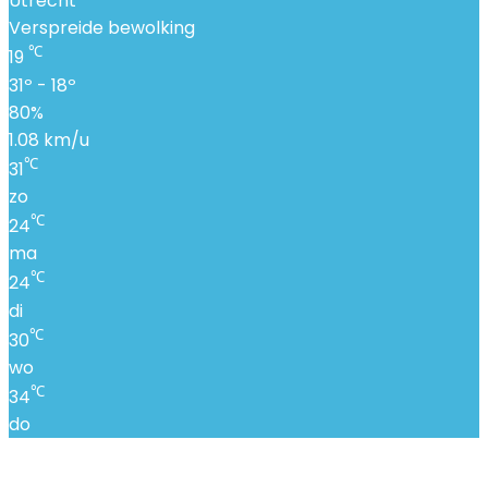
Utrecht
Verspreide bewolking
℃
19
31º - 18º
80%
1.08 km/u
℃
31
zo
℃
24
ma
℃
24
di
℃
30
wo
℃
34
do