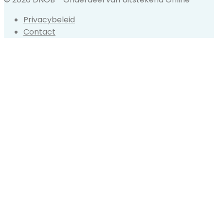
Privacybeleid
Contact
Back
to
top
button