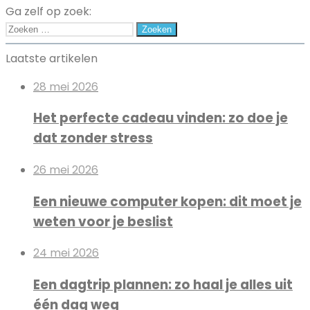
een
Ga zelf op zoek:
betere
Zoeken
lichaamshouding
naar:
Laatste artikelen
28 mei 2026
Het perfecte cadeau vinden: zo doe je
dat zonder stress
26 mei 2026
Een nieuwe computer kopen: dit moet je
weten voor je beslist
24 mei 2026
Een dagtrip plannen: zo haal je alles uit
één dag weg