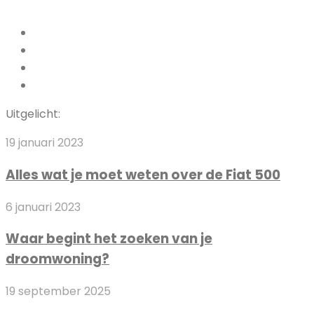
Facebook
Pinterest
LinkedIn
Instagram
Uitgelicht:
Alles
19 januari 2023
wat
Alles wat je moet weten over de Fiat 500
je
moet
Waar
6 januari 2023
weten
begint
over
Waar begint het zoeken van je
het
de
droomwoning?
zoeken
Fiat
van
500
Kim
19 september 2025
je
Putters
droomwoning?