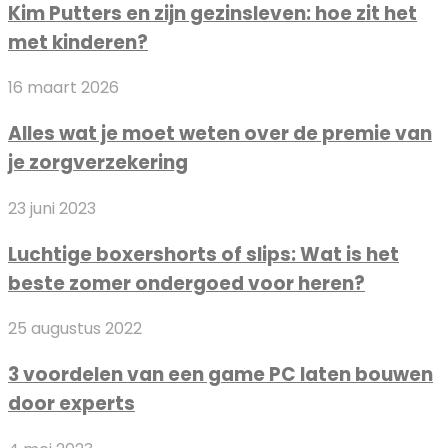
Kim Putters en zijn gezinsleven: hoe zit het
en
met kinderen?
zijn
gezinsleven:
Alles
16 maart 2026
hoe
wat
zit
Alles wat je moet weten over de premie van
je
het
je zorgverzekering
moet
met
weten
kinderen?
Luchtige
23 juni 2023
over
boxershorts
de
Luchtige boxershorts of slips: Wat is het
of
premie
beste zomer ondergoed voor heren?
slips:
van
Wat
je
3
25 augustus 2022
is
zorgverzekering
voordelen
het
3 voordelen van een game PC laten bouwen
van
beste
door experts
een
zomer
game
ondergoed