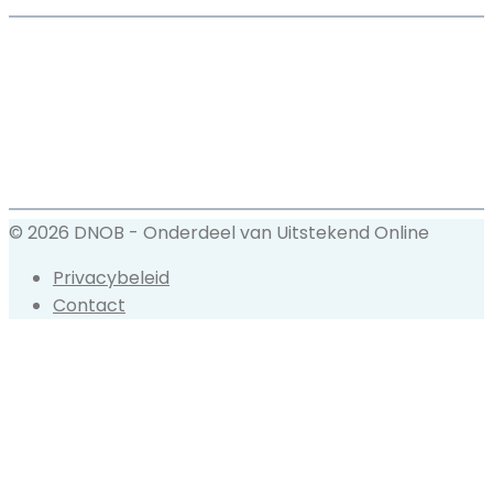
© 2026 DNOB - Onderdeel van Uitstekend Online
Privacybeleid
Contact
Back
to
top
button