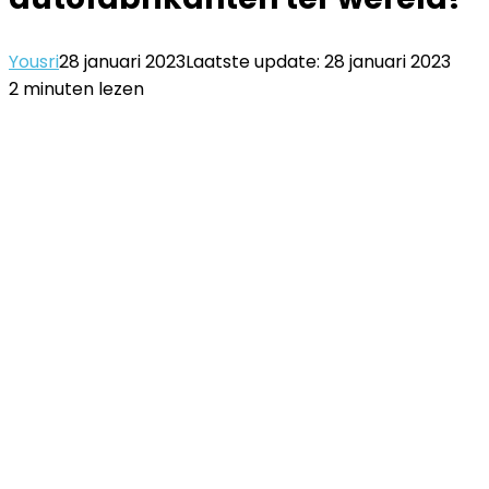
Yousri
28 januari 2023
Laatste update: 28 januari 2023
2 minuten lezen
Facebook
Twitter
LinkedIn
Pinterest
WhatsApp
Delen
Printen
via
Email