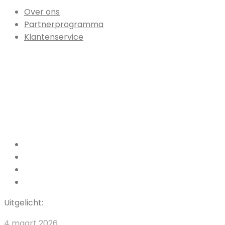
Over ons
Partnerprogramma
Klantenservice
Facebook
Pinterest
LinkedIn
Instagram
Uitgelicht:
Het
4 maart 2026