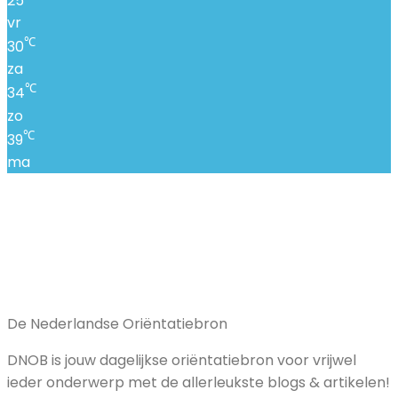
25
vr
℃
30
za
℃
34
zo
℃
39
ma
De Nederlandse Oriëntatiebron
DNOB is jouw dagelijkse oriëntatiebron voor vrijwel
ieder onderwerp met de allerleukste blogs & artikelen!