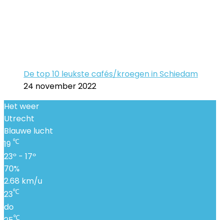
De top 10 leukste cafés/kroegen in Schiedam
24 november 2022
Het weer
Utrecht
Blauwe lucht
℃
19
23º - 17º
70%
2.68 km/u
℃
23
do
℃