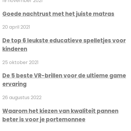
Goede
19 november 2021
in
missen
nachtrust
jouw
Goede nachtrust met het juiste matras
met
interieur
het
De
20 april 2021
juiste
top
matras
De top 6 leukste educatieve spelletjes voor
6
kinderen
leukste
educatieve
De
25 oktober 2021
spelletjes
5
voor
De 5 beste VR-brillen voor de ultieme game
beste
kinderen
ervaring
VR-
brillen
Waarom
26 augustus 2022
voor
het
de
Waarom het kiezen van kwaliteit pannen
kiezen
ultieme
beter is voor je portemonnee
van
game
kwaliteit
ervaring