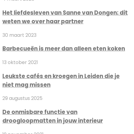
liefdesleven
Het liefdesleven van Sanne van Dongen: dit
van
weten we over haar partner
Sanne
van
Barbecueën
30 maart 2023
Dongen:
is
dit
Barbecueën is meer dan alleen eten koken
meer
weten
dan
we
Leukste
13 oktober 2021
alleen
over
cafés
eten
haar
Leukste cafés en kroegen in Leiden die je
en
koken
partner
niet mag missen
kroegen
in
De
29 augustus 2025
Leiden
onmisbare
die
De onmisbare functie van
functie
je
droogloopmatten in jouw interieur
van
niet
droogloopmatten
mag