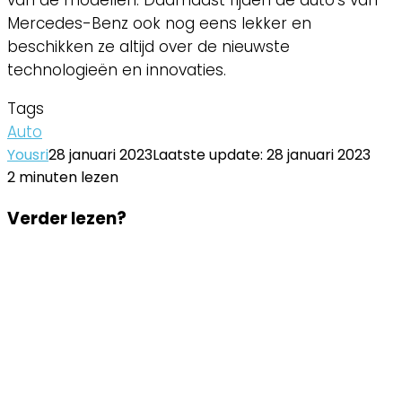
Mercedes-Benz ook nog eens lekker en
beschikken ze altijd over de nieuwste
technologieën en innovaties.
Tags
Auto
Yousri
28 januari 2023
Laatste update: 28 januari 2023
2 minuten lezen
Facebook
Twitter
LinkedIn
Pinterest
WhatsApp
Delen
Printen
Facebook
Twitter
LinkedIn
Pinterest
WhatsApp
Delen
Printen
Verder lezen?
via
via
Email
Email