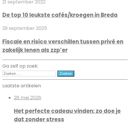
De
21 september 2022
pannen
top
beter
De top 10 leukste cafés/kroegen in Breda
10
is
leukste
voor
Fiscale
29 september 2025
cafés/kroegen
je
en
in
portemonnee
Fiscale en risico verschillen tussen privé en
risico
Breda
zakelijk lenen als zzp’er
verschillen
tussen
privé
Ga zelf op zoek:
en
Zoeken
zakelijk
naar:
Laatste artikelen
lenen
als
28 mei 2026
zzp’er
Het perfecte cadeau vinden: zo doe je
dat zonder stress