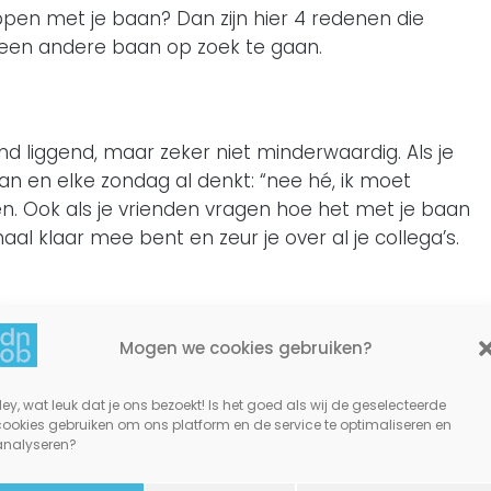
ppen met je baan? Dan zijn hier 4 redenen die
 een andere baan op zoek te gaan.
d liggend, maar zeker niet minderwaardig. Als je
n en elke zondag al denkt: “nee hé, ik moet
en. Ook als je vrienden vragen hoe het met je baan
emaal klaar mee bent en zeur je over al je collega’s.
ak
Mogen we cookies gebruiken?
 haar vonk verliezen in een giftige werkomgeving.
passief-agressief zijn. Soms word je op je
ey, wat leuk dat je ons bezoekt! Is het goed als wij de geselecteerde
cookies gebruiken om ons platform en de service te optimaliseren en
aan te gaan, wat kan lijden tot een stressvolle
analyseren?
k zou jij je altijd op je gemak moeten voelen.
e bedrijfscultuur ook is. Voel jij je niet op je