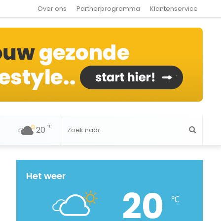
Over ons
Partnerprogramma
Klantenservice
℃
20
Zoek
naar..
Het weer
20
℃