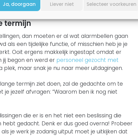
Ja, doorgaan
Liever niet
Selecteer voorkeuren
n naar een nieuwe uitdaging.
termijn
lstellingen, dan moeten er al wat alarmbellen gaan
d als een tijdelijke functie, of misschien heb je je
erkt. Ooit ergens makkelijk ingestapt omdat er
 jij begon en werd er
personeel gezocht met
a plek, maar snak je nu naar meer uitdagingen.
e lange termijn ziet doen, zal de gedachte om te
et je jezelf afvragen: “Waarom ben ik nog niet
singen die er is en het niet een beslissing die
 hebt gedacht. Denk er dus goed overna! Probeer
als je werk je zodanig uitput moet je uitkijken dat