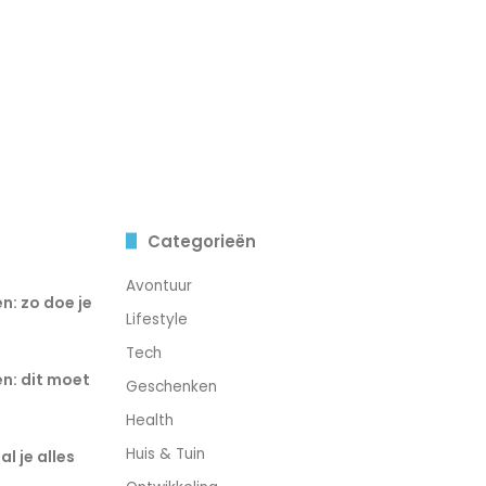
Categorieën
Avontuur
n: zo doe je
Lifestyle
Tech
n: dit moet
Geschenken
Health
Huis & Tuin
l je alles