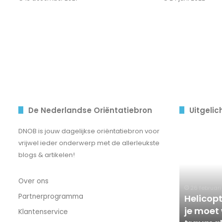
De Nederlandse Oriëntatiebron
Uitgelic
Helicopter
DNOB is jouw dagelijkse oriëntatiebron voor
boven
vrijwel ieder onderwerp met de allerleukste
Heerlen:
blogs & artikelen!
wat
je
Over ons
moet
26 februar
weten
Partnerprogramma
Helicopt
over
je moet
Klantenservice
de