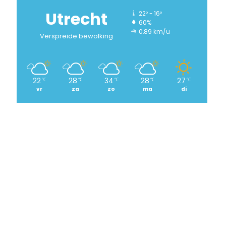
Utrecht
22º - 16º
60%
0.89 km/u
Verspreide bewolking
22
28
34
28
27
℃
℃
℃
℃
℃
vr
za
zo
ma
di