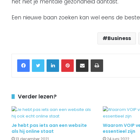
het niet je mentale gezondheid aantast.
Een nieuwe baan zoeken kan wel eens de beste be
Business
Facebook
Twitter
LinkedIn
Pinterest
Delen via Email
Printen
Verder lezen?
Je hebt pas iets aan een website
Waarom VOIP ve
als hij online staat
essentieel zijn
13 december 2021
24 juni 2022