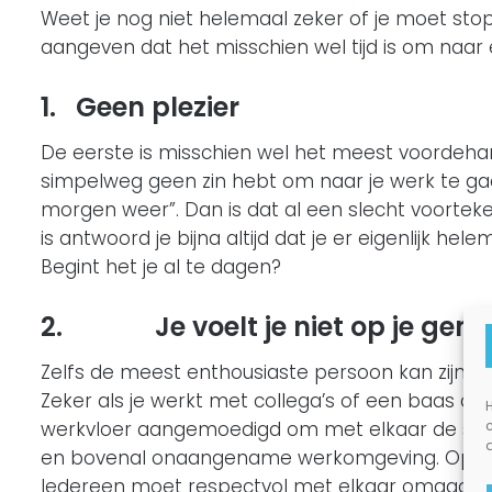
Weet je nog niet helemaal zeker of je moet sto
aangeven dat het misschien wel tijd is om naar
1.
Geen plezier
De eerste is misschien wel het meest voordehan
simpelweg geen zin hebt om naar je werk te gaa
morgen weer”. Dan is dat al een slecht voortek
is antwoord je bijna altijd dat je er eigenlijk hel
Begint het je al te dagen?
2.
Je voelt je niet op je gem
Zelfs de meest enthousiaste persoon kan zijn of
Zeker als je werkt met collega’s of een baas die 
H
werkvloer aangemoedigd om met elkaar de strijd 
en bovenal onaangename werkomgeving. Op je wer
Iedereen moet respectvol met elkaar omgaan wat d