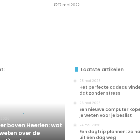
17 mei 2022
ht:
Laatste artikelen
28 mei 2026
Het perfecte cadeau vinde
dat zonder stress
26 mei 2026
Een nieuwe computer kope
je weten voor je beslist
i 2026
er boven Heerlen: wat
24 mei 2026
Een dagtrip plannen: zo haa
 weten over de
uit één dag weg