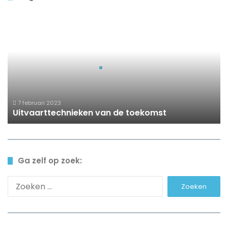
Uitvaarttechnieken
van
de
toekomst
7 februari 2023
Uitvaarttechnieken van de toekomst
Ga zelf op zoek:
Zoeken
naar: