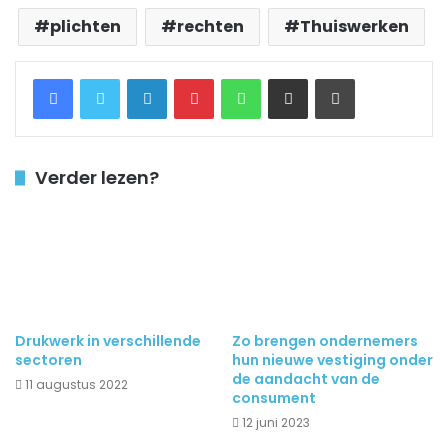
plichten
rechten
Thuiswerken
Facebook
Twitter
LinkedIn
Pinterest
WhatsApp
Delen via Email
Printen
Verder lezen?
Drukwerk in verschillende
Zo brengen ondernemers
sectoren
hun nieuwe vestiging onder
de aandacht van de
11 augustus 2022
consument
12 juni 2023