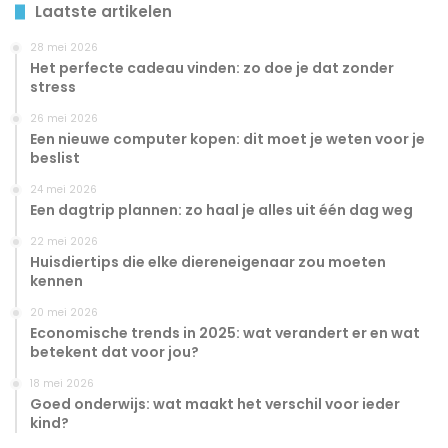
Laatste artikelen
28 mei 2026
Het perfecte cadeau vinden: zo doe je dat zonder
stress
26 mei 2026
Een nieuwe computer kopen: dit moet je weten voor je
beslist
24 mei 2026
Een dagtrip plannen: zo haal je alles uit één dag weg
22 mei 2026
Huisdiertips die elke diereneigenaar zou moeten
kennen
20 mei 2026
Economische trends in 2025: wat verandert er en wat
betekent dat voor jou?
18 mei 2026
Goed onderwijs: wat maakt het verschil voor ieder
kind?