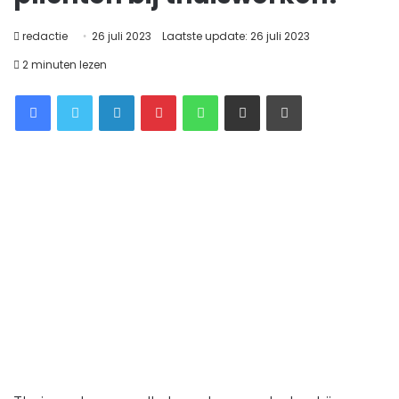
redactie
26 juli 2023
Laatste update: 26 juli 2023
2 minuten lezen
Facebook
Twitter
LinkedIn
Pinterest
WhatsApp
Delen via Email
Printen