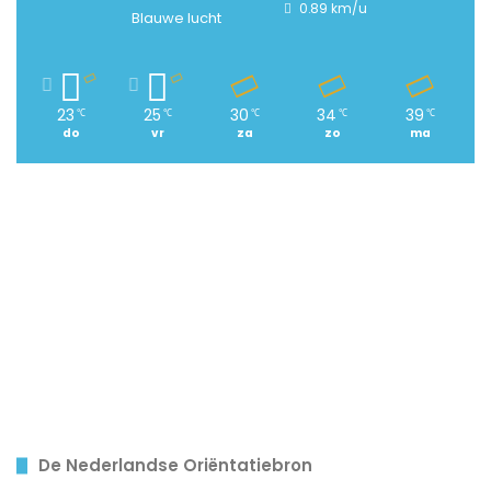
0.89 km/u
Blauwe lucht
23
25
30
34
39
℃
℃
℃
℃
℃
do
vr
za
zo
ma
De Nederlandse Oriëntatiebron