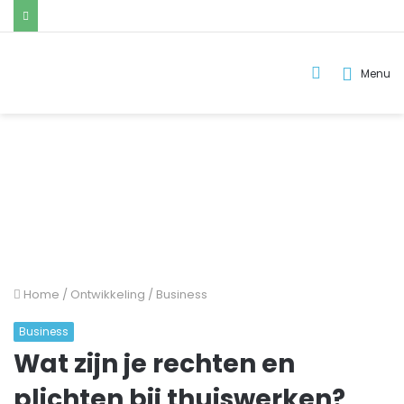
Zoek
Menu
naar..
Home
/
Ontwikkeling
/
Business
Business
Wat zijn je rechten en
plichten bij thuiswerken?