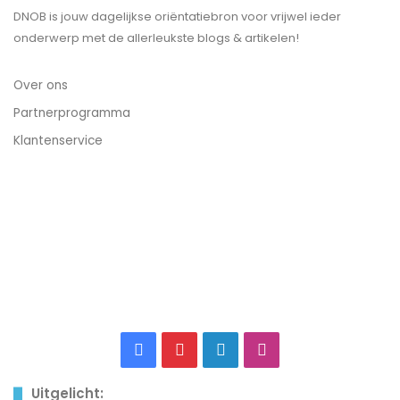
DNOB is jouw dagelijkse oriëntatiebron voor vrijwel ieder
onderwerp met de allerleukste blogs & artikelen!
Over ons
Partnerprogramma
Klantenservice
Facebook
Pinterest
LinkedIn
Instagram
Uitgelicht: